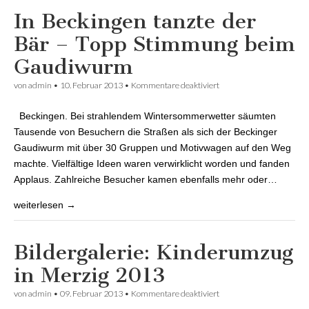
In Beckingen tanzte der
Bär – Topp Stimmung beim
Gaudiwurm
von
admin
•
10. Februar 2013
•
Kommentare deaktiviert
für In Beckingen tanzte
der Bär – Topp
Stimmung beim
Beckingen. Bei strahlendem Wintersommerwetter säumten
Gaudiwurm
Tausende von Besuchern die Straßen als sich der Beckinger
Gaudiwurm mit über 30 Gruppen und Motivwagen auf den Weg
machte. Vielfältige Ideen waren verwirklicht worden und fanden
Applaus. Zahlreiche Besucher kamen ebenfalls mehr oder…
weiterlesen →
Bildergalerie: Kinderumzug
in Merzig 2013
von
admin
•
09. Februar 2013
•
Kommentare deaktiviert
für Bildergalerie:
Kinderumzug in Merzig