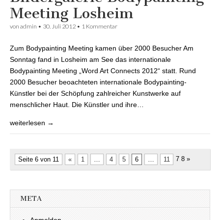
Meeting Losheim
von
admin
•
30. Juli 2012
• 1 Kommentar
Zum Bodypainting Meeting kamen über 2000 Besucher Am
Sonntag fand in Losheim am See das internationale
Bodypainting Meeting „Word Art Connects 2012“ statt. Rund
2000 Besucher beoachteten internationale Bodypainting-
Künstler bei der Schöpfung zahlreicher Kunstwerke auf
menschlicher Haut. Die Künstler und ihre…
weiterlesen →
7 8
»
Seite 6 von 11
«
1
…
4
5
6
…
11
META
Anmelden