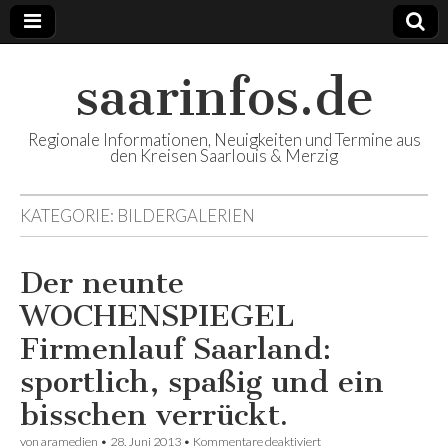
saarinfos.de
Regionale Informationen, Neuigkeiten und Termine aus
den Kreisen Saarlouis & Merzig
KATEGORIE:
BILDERGALERIEN
Der neunte
WOCHENSPIEGEL
Firmenlauf Saarland:
sportlich, spaßig und ein
bisschen verrückt.
von
aramedien
•
28. Juni 2013
•
Kommentare deaktiviert
für Der neunte