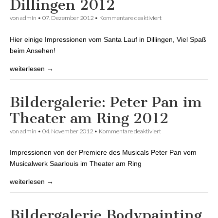
Dillingen 2012
von
admin
•
07. Dezember 2012
•
Kommentare deaktiviert
für Bildergalerie:
Santa Lauf in
Dillingen 2012
Hier einige Impressionen vom Santa Lauf in Dillingen, Viel Spaß
beim Ansehen!
weiterlesen →
Bildergalerie: Peter Pan im
Theater am Ring 2012
von
admin
•
04. November 2012
•
Kommentare deaktiviert
für Bildergalerie:
Peter Pan im Theater
am Ring 2012
Impressionen von der Premiere des Musicals Peter Pan vom
Musicalwerk Saarlouis im Theater am Ring
weiterlesen →
Bildergalerie Bodypainting