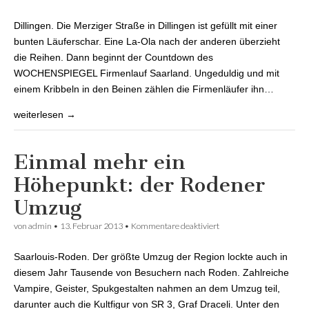
WOCHENSPIEGEL
Firmenlauf Saarland:
Dillingen. Die Merziger Straße in Dillingen ist gefüllt mit einer
sportlich, spaßig und ein
bisschen verrückt.
bunten Läuferschar. Eine La-Ola nach der anderen überzieht
die Reihen. Dann beginnt der Countdown des
WOCHENSPIEGEL Firmenlauf Saarland. Ungeduldig und mit
einem Kribbeln in den Beinen zählen die Firmenläufer ihn…
weiterlesen →
Einmal mehr ein
Höhepunkt: der Rodener
Umzug
von
admin
•
13. Februar 2013
•
Kommentare deaktiviert
für Einmal mehr ein
Höhepunkt: der Rodener
Umzug
Saarlouis-Roden. Der größte Umzug der Region lockte auch in
diesem Jahr Tausende von Besuchern nach Roden. Zahlreiche
Vampire, Geister, Spukgestalten nahmen an dem Umzug teil,
darunter auch die Kultfigur von SR 3, Graf Draceli. Unter den