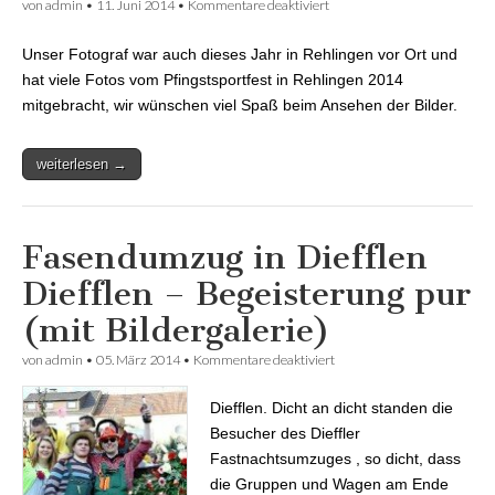
von
admin
•
11. Juni 2014
•
Kommentare deaktiviert
für Bildergalerie:
Pfingstsportfest in
Rehlingen 2014
Unser Fotograf war auch dieses Jahr in Rehlingen vor Ort und
hat viele Fotos vom Pfingstsportfest in Rehlingen 2014
mitgebracht, wir wünschen viel Spaß beim Ansehen der Bilder.
weiterlesen →
Fasendumzug in Diefflen
Diefflen – Begeisterung pur
(mit Bildergalerie)
von
admin
•
05. März 2014
•
Kommentare deaktiviert
für Fasendumzug in
Diefflen Diefflen –
Begeisterung pur (mit
Diefflen. Dicht an dicht standen die
Bildergalerie)
Besucher des Dieffler
Fastnachtsumzuges , so dicht, dass
die Gruppen und Wagen am Ende