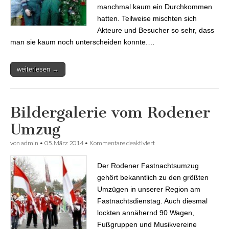
manchmal kaum ein Durchkommen
hatten. Teilweise mischten sich
Akteure und Besucher so sehr, dass
man sie kaum noch unterscheiden konnte.…
weiterlesen →
Bildergalerie vom Rodener
Umzug
von
admin
•
05. März 2014
•
Kommentare deaktiviert
für Bildergalerie vom
Rodener Umzug
Der Rodener Fastnachtsumzug
gehört bekanntlich zu den größten
Umzügen in unserer Region am
Fastnachtsdienstag. Auch diesmal
lockten annähernd 90 Wagen,
Fußgruppen und Musikvereine