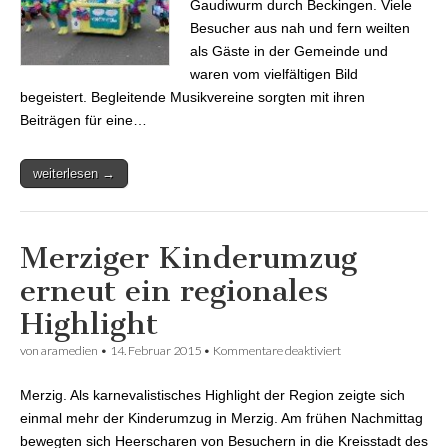
Gaudiwurm durch Beckingen. Viele
Besucher aus nah und fern weilten
als Gäste in der Gemeinde und
waren vom vielfältigen Bild
begeistert. Begleitende Musikvereine sorgten mit ihren
Beiträgen für eine…
weiterlesen →
Merziger Kinderumzug
erneut ein regionales
Highlight
von
aramedien
•
14. Februar 2015
•
Kommentare deaktiviert
für Merziger
Kinderumzug
erneut ein
Merzig. Als karnevalistisches Highlight der Region zeigte sich
regionales Highlight
einmal mehr der Kinderumzug in Merzig. Am frühen Nachmittag
bewegten sich Heerscharen von Besuchern in die Kreisstadt des