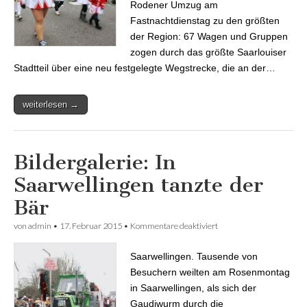
Rodener Umzug am
Fastnachtdienstag zu den größten
der Region: 67 Wagen und Gruppen
zogen durch das größte Saarlouiser
Stadtteil über eine neu festgelegte Wegstrecke, die an der…
weiterlesen →
Bildergalerie: In
Saarwellingen tanzte der
Bär
von
admin
•
17. Februar 2015
•
Kommentare deaktiviert
für Bildergalerie: In
Saarwellingen tanzte der
Bär
Saarwellingen. Tausende von
Besuchern weilten am Rosenmontag
in Saarwellingen, als sich der
Gaudiwurm durch die