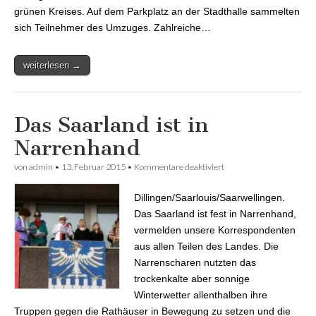
grünen Kreises. Auf dem Parkplatz an der Stadthalle sammelten
sich Teilnehmer des Umzuges. Zahlreiche…
weiterlesen →
Das Saarland ist in
Narrenhand
von
admin
•
13. Februar 2015
•
Kommentare deaktiviert
für Das Saarland ist in
Narrenhand
Dillingen/Saarlouis/Saarwellingen.
Das Saarland ist fest in Narrenhand,
vermelden unsere Korrespondenten
aus allen Teilen des Landes. Die
Narrenscharen nutzten das
trockenkalte aber sonnige
Winterwetter allenthalben ihre
Truppen gegen die Rathäuser in Bewegung zu setzen und die