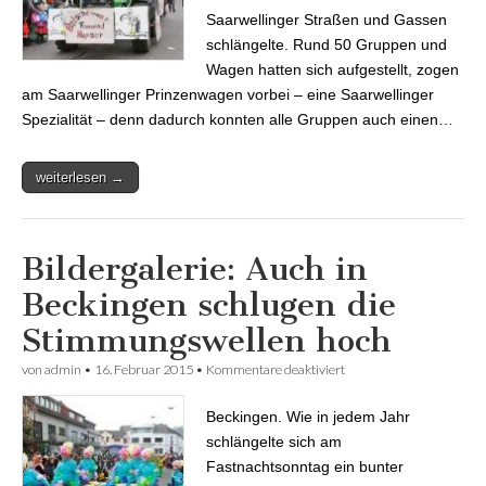
Saarwellinger Straßen und Gassen
schlängelte. Rund 50 Gruppen und
Wagen hatten sich aufgestellt, zogen
am Saarwellinger Prinzenwagen vorbei – eine Saarwellinger
Spezialität – denn dadurch konnten alle Gruppen auch einen…
weiterlesen →
Bildergalerie: Auch in
Beckingen schlugen die
Stimmungswellen hoch
von
admin
•
16. Februar 2015
•
Kommentare deaktiviert
für Bildergalerie: Auch in
Beckingen schlugen die
Stimmungswellen hoch
Beckingen. Wie in jedem Jahr
schlängelte sich am
Fastnachtsonntag ein bunter