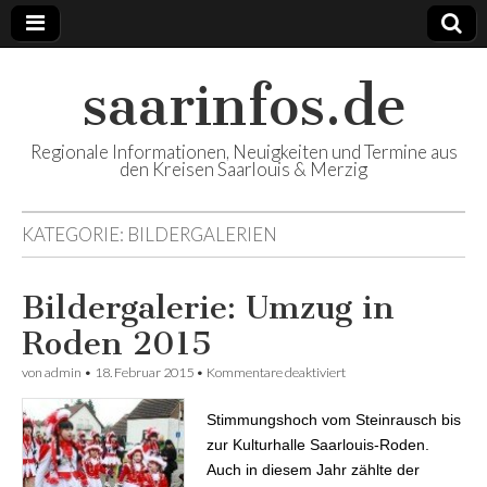
saarinfos.de
Regionale Informationen, Neuigkeiten und Termine aus
den Kreisen Saarlouis & Merzig
KATEGORIE:
BILDERGALERIEN
Bildergalerie: Umzug in
Roden 2015
von
admin
•
18. Februar 2015
•
Kommentare deaktiviert
für Bildergalerie:
Umzug in Roden 2015
Stimmungshoch vom Steinrausch bis
zur Kulturhalle Saarlouis-Roden.
Auch in diesem Jahr zählte der