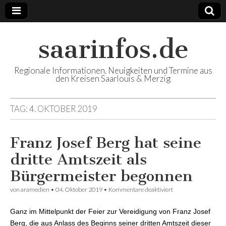
saarinfos.de
Regionale Informationen, Neuigkeiten und Termine aus
den Kreisen Saarlouis & Merzig
TAG:
4. OKTOBER 2019
Franz Josef Berg hat seine
dritte Amtszeit als
Bürgermeister begonnen
von
aramedien
•
04. Oktober 2019
•
Kommentare deaktiviert
für Franz Josef
Berg hat seine dritte
Amtszeit als
Ganz im Mittelpunkt der Feier zur Vereidigung von Franz Josef
Bürgermeister
begonnen
Berg, die aus Anlass des Beginns seiner dritten Amtszeit dieser