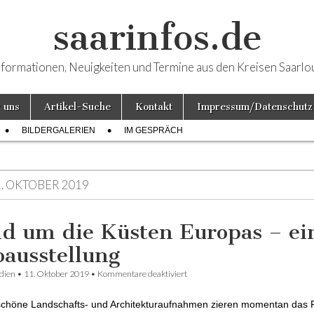
saarinfos.de
nformationen, Neuigkeiten und Termine aus den Kreisen Saarlo
 uns
Artikel-Suche
Kontakt
Impressum/Datenschutz
BILDERGALERIEN
IM GESPRÄCH
1. OKTOBER 2019
d um die Küsten Europas – ei
oausstellung
dien
•
11. Oktober 2019
•
Kommentare deaktiviert
für Rund um die Küsten Europas – 
Fotoausstellung
chöne Landschafts- und Architekturaufnahmen zieren momentan das 