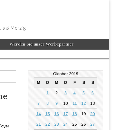
uis & Merzig
Werden Sie unser Werbepartner
Oktober 2019
M
D
M
D
F
S
S
1
2
3
4
5
6
ne
7
8
9
10
11
12
13
eine
14
15
16
17
18
19
20
21
22
23
24
25
26
27
Foyer