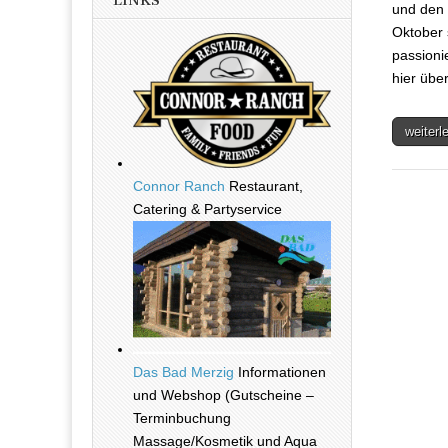
LINKS
und den 
Oktober 
passioni
hier übe
weiter
Connor Ranch
Restaurant,
Catering & Partyservice
Das Bad Merzig
Informationen
und Webshop (Gutscheine –
Terminbuchung
Massage/Kosmetik und Aqua