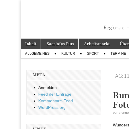
Regionale I
Weiter zum Inhalt
Inhalt
Saarinfos Plus
Arbeitsmarkt
Über
Hauptmenü
ALLGEMEINES
KULTUR
SPORT
TERMINE
Untermenü
META
TAG:
1
Anmelden
Run
Feed der Einträge
Kommentare-Feed
Fot
WordPress.org
von
arame
Wunders