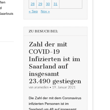
ften
28
29
30
31
nd
« Sep
Nov »
Saarlouis
ZU BESUCH BEI:
Zahl der mit
COVID-19
Infizierten ist im
Saarland auf
insgesamt
23.490 gestiegen
von
aramedien
•
19. Januar 2021
Die Zahl der mit dem Coronavirus
infizierten Personen ist im
Saarland um 48 auf insgesamt