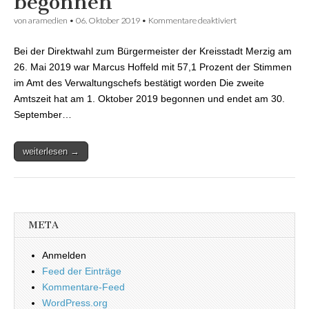
begonnen
von
aramedien
•
06. Oktober 2019
•
Kommentare deaktiviert
für Zweite Amtszeit
von Bürgermeister
Hoffeld hat
Bei der Direktwahl zum Bürgermeister der Kreisstadt Merzig am
begonnen
26. Mai 2019 war Marcus Hoffeld mit 57,1 Prozent der Stimmen
im Amt des Verwaltungschefs bestätigt worden Die zweite
Amtszeit hat am 1. Oktober 2019 begonnen und endet am 30.
September…
weiterlesen →
META
Anmelden
Feed der Einträge
Kommentare-Feed
WordPress.org