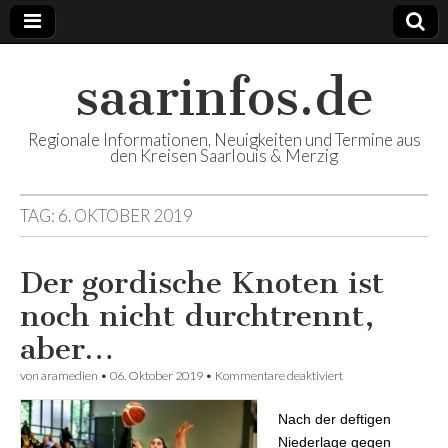
saarinfos.de
Regionale Informationen, Neuigkeiten und Termine aus
den Kreisen Saarlouis & Merzig
TAG:
6. OKTOBER 2019
Der gordische Knoten ist
noch nicht durchtrennt,
aber…
von
aramedien
•
06. Oktober 2019
•
Kommentare deaktiviert
für Der gordische
Knoten ist noch
nicht durchtrennt,
Nach der deftigen
aber…
Niederlage gegen