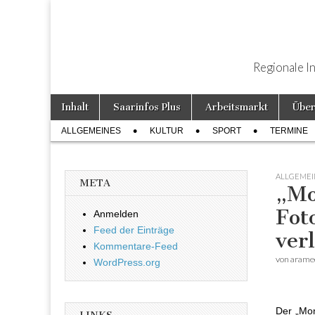
Regionale I
Weiter zum Inhalt
Inhalt
Saarinfos Plus
Arbeitsmarkt
Über
Hauptmenü
ALLGEMEINES
KULTUR
SPORT
TERMINE
Untermenü
ALLGEMEI
META
„Mo
Fot
Anmelden
Feed der Einträge
ver
Kommentare-Feed
von
arame
WordPress.org
Der „Mon