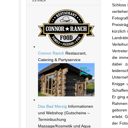
LINKS
Schloss 
verliehe
Fotogra
Preistr
kürzlich
Landrät
Verleihu
Vertrete
Connor Ranch
Restaurant,
die imme
Catering & Partyservice
dabei z
leiden
Unterneh
Knigge u
Schaffen
Er ging 
Rahmen f
Das Bad Merzig
Informationen
geboren
und Webshop (Gutscheine –
erlebt. 
Terminbuchung
der Foto
Massage/Kosmetik und Aqua