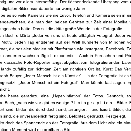
stig und vor allem internetfähig. Der flächendeckende Übergang vom
 digitalen Bildsensor dauerte nur wenige Jahre.
be es so viele Kameras wie nie zuvor. Telefon und Kamera seien in e
ngewachsen, die man den beiden Geräten zur Zeit einer Monika 
angesehen hätte. Das sei die dritte große Wende in der Fotografie.
on Boch erklärte „Jeder von uns ist heute alltäglich Fotograf. Jeder vo
ch Motiv. Jeden Tag entstehen auf der Welt hunderte von Millionen v
rnet, die sozialen Medien mit Plattformen wie Instagram, Facebook, Tw
n anderen wachsen täglich exponentiell. Auch in Fernsehen und Pr
r klassische Foto-Reporter längst abgelöst vom fotografierenden Laien
andy zufällig zur richtigen Zeit am richtigen Ort ist. Kurz: Das Ve
seph Beuys: „Jeder Mensch ist ein Künstler“ – in der Fotografie ist es
mgesetzt: „Jeder Mensch ist ein Fotograf“. Man könnte fast sagen: E
 nicht.
ebe heute geradezu eine „Hyper-Inflation“ der Fotos. Dennoch, so
n Boch, „nach wie vor gibt es wenige P h o t o g r a p h i e n – Bilder. B
t sind. Bilder, die durchdacht sind, arrangiert – und fixiert. Bilder, di
sind, die unveränderlich fertig sind. Belichtet, gedruckt. Festgelegt.
ist doch das Spannende an der Fotografie: Aus dem Licht wird ein Mate
htigen Moment wird ein greifbares Bild.