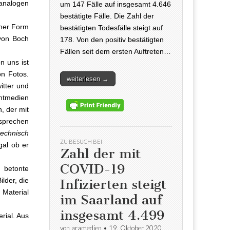
 analogen
um 147 Fälle auf insgesamt 4.646
bestätigte Fälle. Die Zahl der
iner Form
bestätigten Todesfälle steigt auf
von Boch
178. Von den positiv bestätigten
Fällen seit dem ersten Auftreten…
n uns ist
on Fotos.
weiterlesen →
itter und
intmedien
, der mit
rsprechen
technisch
ZU BESUCH BEI
gal ob er
Zahl der mit
COVID-19
 betonte
ilder, die
Infizierten steigt
e Material
im Saarland auf
insgesamt 4.499
rial. Aus
von
aramedien
•
19. Oktober 2020