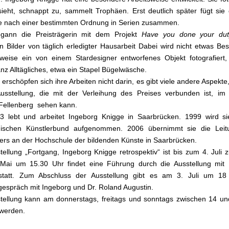
 sieht, schnappt zu, sammelt Trophäen. Erst deutlich später fügt sie
e nach einer bestimmten Ordnung in Serien zusammen.
gann die Preisträgerin mit dem Projekt
Have you done your dut
n Bilder von täglich erledigter
Hausarbeit Dabei wird nicht etwas Be
sweise ein von einem Stardesigner entworfenes Objekt fotografiert
nz Alltägliches, etwa ein Stapel Bügelwäsche.
 erschöpfen sich ihre Arbeiten nicht darin, es gibt viele andere Aspekte
Ausstellung, die mit der Verleihung des Preises verbunden ist, i
Fellenberg sehen kann.
3 lebt und arbeitet Ingeborg Knigge in Saarbrücken. 1999 wird si
dischen Künstlerbund aufgenommen. 2006 übernimmt sie die Lei
iers an der Hochschule der bildenden Künste in Saarbrücken.
tellung „Fortgang, Ingeborg Knigge retrospektiv“ ist bis zum 4. Juli 
Mai um 15.30 Uhr findet eine Führung durch die Ausstellung mit 
statt. Zum Abschluss der Ausstellung gibt es am 3. Juli um 18
gespräch mit Ingeborg und Dr. Roland Augustin.
tellung kann am donnerstags, freitags und sonntags zwischen 14 u
werden.