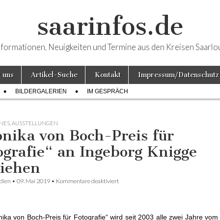
saarinfos.de
nformationen, Neuigkeiten und Termine aus den Kreisen Saarlo
 uns
Artikel-Suche
Kontakt
Impressum/Datenschutz
BILDERGALERIEN
IM GESPRÄCH
NES
,
AUSSTELLUNGEN
nika von Boch-Preis für
ografie“ an Ingeborg Knigge
liehen
dien
•
09. Mai 2019
•
Kommentare deaktiviert
für „Monika von Boch-Preis für Fotograf
Ingeborg Knigge verliehen
ika von Boch-Preis für Fotografie“ wird seit 2003 alle zwei Jahre v