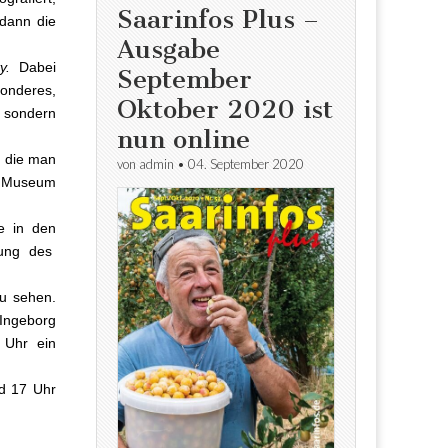
Saarinfos Plus –
 dann die
Ausgabe
y.
Dabei
September
sonderes,
Oktober 2020 ist
, sondern
nun online
, die man
von
admin
•
04. September 2020
m Museum
e in den
tung des
zu sehen.
Ingeborg
 Uhr ein
nd 17 Uhr