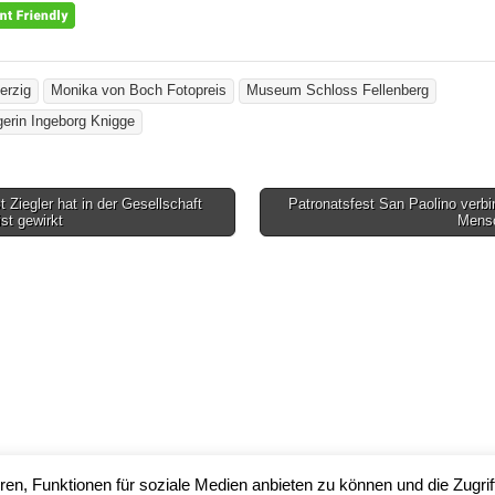
erzig
Monika von Boch Fotopreis
Museum Schloss Fellenberg
gerin Ingeborg Knigge
 Ziegler hat in der Gesellschaft
Patronatsfest San Paolino verbi
gsnavigation
ist gewirkt
Mens
en, Funktionen für soziale Medien anbieten zu können und die Zugrif