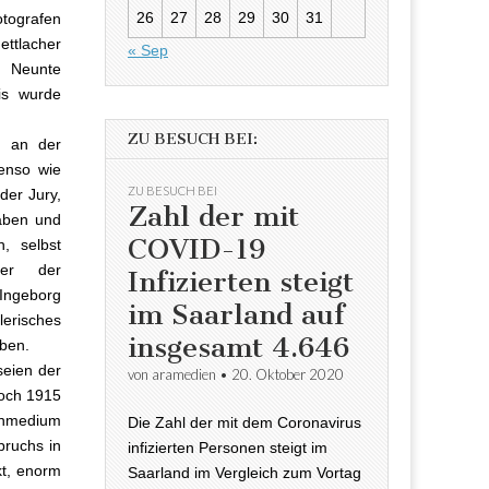
26
27
28
29
30
31
otografen
ettlacher
« Sep
. Neunte
is wurde
ZU BESUCH BEI:
r an der
enso wie
ZU BESUCH BEI
der Jury,
Zahl der mit
haben und
COVID-19
, selbst
her der
Infizierten steigt
 Ingeborg
im Saarland auf
lerisches
insgesamt 4.646
eben.
seien der
von
aramedien
•
20. Oktober 2020
Boch 1915
enmedium
Die Zahl der mit dem Coronavirus
bruchs in
infizierten Personen steigt im
kt, enorm
Saarland im Vergleich zum Vortag