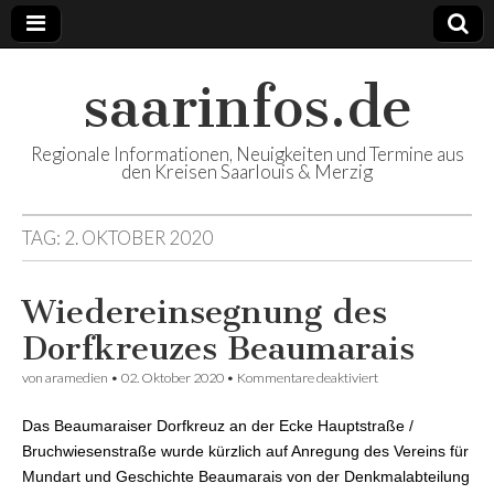
saarinfos.de
Regionale Informationen, Neuigkeiten und Termine aus
den Kreisen Saarlouis & Merzig
TAG:
2. OKTOBER 2020
Wiedereinsegnung des
Dorfkreuzes Beaumarais
von
aramedien
•
02. Oktober 2020
•
Kommentare deaktiviert
für
Wiedereinsegnung
des Dorfkreuzes
Das Beaumaraiser Dorfkreuz an der Ecke Hauptstraße /
Beaumarais
Bruchwiesenstraße wurde kürzlich auf Anregung des Vereins für
Mundart und Geschichte Beaumarais von der Denkmalabteilung