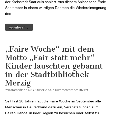
der Kreisstadt Saarlouis saniert. Aus diesem Anlass fand Ende
September in einem würdigen Rahmen die Wiedereinsegnung
des…
weiterlesen →
„Faire Woche“ mit dem
Motto „Fair statt mehr“ –
Kinder lauschten gebannt
in der Stadtbibliothek
Merzig
von
aramedien
•
02. Oktober 2020
•
Kommentare deaktiviert
für „Faire Woche“
mit dem Motto „Fair
statt mehr“ –
Seit fast 20 Jahren lädt die Faire Woche im September alle
Kinder lauschten
gebannt in der
Menschen in Deutschland dazu ein, Veranstaltungen zum
Stadtbibliothek
Fairen Handel in ihrer Region zu besuchen oder selbst zu
Merzig