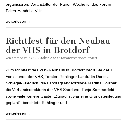
organisieren. Veranstalter der Fairen Woche ist das Forum
Fairer Handel e.V. in…
weiterlesen →
Richtfest für den Neubau
der VHS in Brotdorf
von
aramedien
•
02. Oktober 2020
•
Kommentare deaktiviert
für Richtfest für den
Neubau der VHS in
Brotdorf
Zum Richtfest des VHS-Neubaus in Brotdorf begrüßte der 1.
Vorsitzende der VHS, Torsten Rehlinger Landrätin Daniela
Schlegel-Friedrich, die Landtagsabgeordnete Martina Holzner,
die Verbandsdirektorin der VHS Saarland, Tanja Sommerfeld
sowie viele weitere Gäste. „Zunächst war eine Grundsteinlegung
geplant“, berichtete Rehlinger und…
weiterlesen →