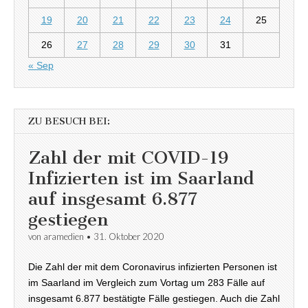
19
20
21
22
23
24
25
26
27
28
29
30
31
« Sep
ZU BESUCH BEI:
Zahl der mit COVID-19
Infizierten ist im Saarland
auf insgesamt 6.877
gestiegen
von
aramedien
•
31. Oktober 2020
Die Zahl der mit dem Coronavirus infizierten Personen ist
im Saarland im Vergleich zum Vortag um 283 Fälle auf
insgesamt 6.877 bestätigte Fälle gestiegen. Auch die Zahl