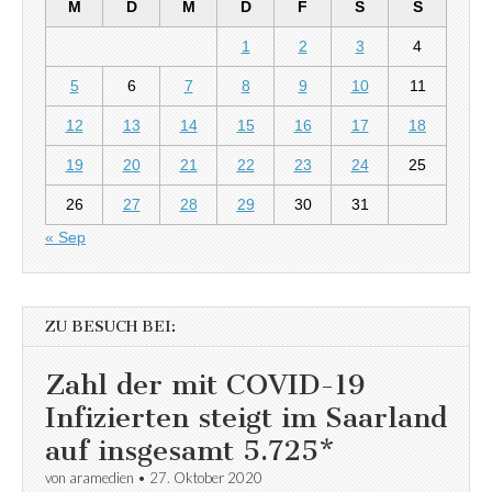
M
D
M
D
F
S
S
1
2
3
4
5
6
7
8
9
10
11
12
13
14
15
16
17
18
19
20
21
22
23
24
25
26
27
28
29
30
31
« Sep
ZU BESUCH BEI:
Zahl der mit COVID-19
Infizierten steigt im Saarland
auf insgesamt 5.725*
von
aramedien
•
27. Oktober 2020