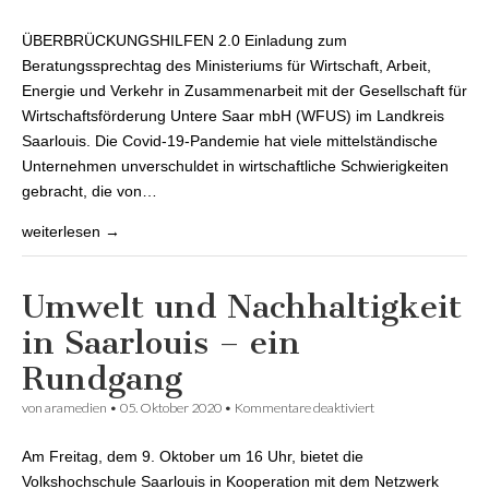
Corona-
Überbrückungshilf
ÜBERBRÜCKUNGSHILFEN 2.0 Einladung zum
für Kleine und
mittelständische
Beratungssprechtag des Ministeriums für Wirtschaft, Arbeit,
Unternehmen(KMU
Energie und Verkehr in Zusammenarbeit mit der Gesellschaft für
Wirtschaftsförderung Untere Saar mbH (WFUS) im Landkreis
Saarlouis. Die Covid-19-Pandemie hat viele mittelständische
Unternehmen unverschuldet in wirtschaftliche Schwierigkeiten
gebracht, die von…
weiterlesen →
Umwelt und Nachhaltigkeit
in Saarlouis – ein
Rundgang
von
aramedien
•
05. Oktober 2020
•
Kommentare deaktiviert
für Umwelt und
Nachhaltigkeit in
Saarlouis – ein
Am Freitag, dem 9. Oktober um 16 Uhr, bietet die
Rundgang
Volkshochschule Saarlouis in Kooperation mit dem Netzwerk