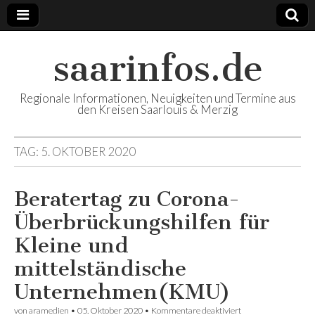
saarinfos.de
Regionale Informationen, Neuigkeiten und Termine aus
den Kreisen Saarlouis & Merzig
TAG:
5. OKTOBER 2020
Beratertag zu Corona-
Überbrückungshilfen für
Kleine und
mittelständische
Unternehmen(KMU)
von
aramedien
•
05. Oktober 2020
•
Kommentare deaktiviert
für Beratertag zu