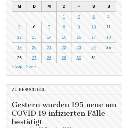
M
D
M
D
F
S
S
1
2
3
4
5
6
7
8
9
10
11
12
13
14
15
16
17
18
19
20
21
22
23
24
25
26
27
28
29
30
31
« Sep
Nov »
ZU BESUCH BEI:
Gestern wurden 195 neue am
COVID 19 infizierten Fälle
bestätigt