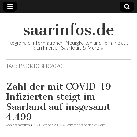
saarinfos.de
Regionale Informationen, Neuigkeiten und Termine aus
den Kreisen Saarlouis & Merzig
TAG:
19. OKTOBER 2020
Zahl der mit COVID-19
Infizierten steigt im
Saarland auf insgesamt
4.499
von
aramedien
•
19. Oktober 2020
•
Kommentare deaktiviert
für Zahl der mit
COVID-19
Infizierten steigt im