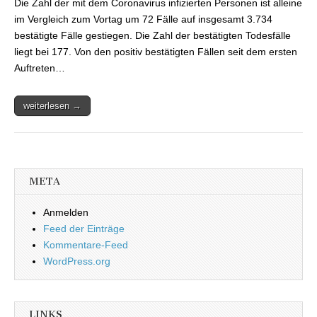
Die Zahl der mit dem Coronavirus infizierten Personen ist alleine
Saarland auf
insgesamt 3.734
im Vergleich zum Vortag um 72 Fälle auf insgesamt 3.734
Fälle gestiegen
bestätigte Fälle gestiegen. Die Zahl der bestätigten Todesfälle
liegt bei 177. Von den positiv bestätigten Fällen seit dem ersten
Auftreten…
weiterlesen →
META
Anmelden
Feed der Einträge
Kommentare-Feed
WordPress.org
LINKS