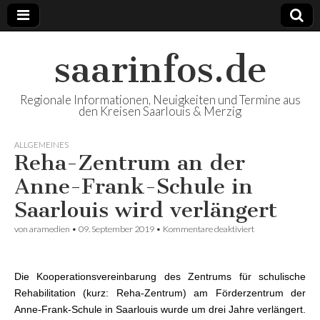
saarinfos.de
Regionale Informationen, Neuigkeiten und Termine aus
den Kreisen Saarlouis & Merzig
ALLGEMEINES
Reha-Zentrum an der
Anne-Frank-Schule in
Saarlouis wird verlängert
von
aramedien
•
09. September 2019
•
Kommentare deaktiviert
für Reha-
Zentrum an der
Anne-Frank-
Schule in
Saarlouis wird
Die Kooperationsvereinbarung des Zentrums für schulische
verlängert
Rehabilitation (kurz: Reha-Zentrum) am Förderzentrum der
Anne-Frank-Schule in Saarlouis wurde um drei Jahre verlängert.