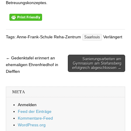
Betreuungskonzeptes.
Tags: Anne-Frank-Schule Reha-Zentrum
Verlängert
Saarlouis
← Gedenktafel erinnert an
Sanierungsarbeiten am
Beitragsnavigation
Gymnasium am Stefansberg
ehemaligen Ehrenfriedhof in
erfolgreich abgeschlossen →
Diefflen
META
Anmelden
Feed der Einträge
Kommentare-Feed
WordPress.org