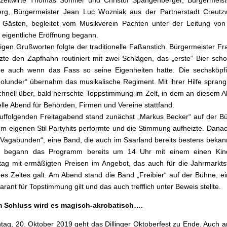
zeltwirte Thomas Sonnier und Christof Spangenberger, Bürgermeist
erg, Bürgermeister Jean Luc Wozniak aus der Partnerstadt Creutz
n Gästen, begleitet vom Musikverein Pachten unter der Leitung vo
 eigentliche Eröffnung begann.
igen Grußworten folgte der traditionelle Faßanstich. Bürgermeister Fr
zte den Zapfhahn routiniert mit zwei Schlägen, das „erste“ Bier scho
e auch wenn das Fass so seine Eigenheiten hatte. Die sechsköpf
olunder“ übernahm das musikalische Regiment. Mit ihrer Hilfe sprang
hnell über, bald herrschte Toppstimmung im Zelt, in dem an diesem 
nelle Abend für Behörden, Firmen und Vereine stattfand.
ffolgenden Freitagabend stand zunächst „Markus Becker“ auf der B
em eigenen Stil Partyhits performte und die Stimmung aufheizte. Danac
„Vagabunden“, eine Band, die auch im Saarland bereits bestens bekann
 begann das Programm bereits um 14 Uhr mit einem einen Kin
tag mit ermäßigten Preisen im Angebot, das auch für die Jahrmarkt
des Zeltes galt. Am Abend stand die Band „Freibier“ auf der Bühne, e
arant für Topstimmung gilt und das auch trefflich unter Beweis stellte.
 Schluss wird es magisch-akrobatisch….
ag, 20. Oktober 2019 geht das Dillinger Oktoberfest zu Ende. Auch 