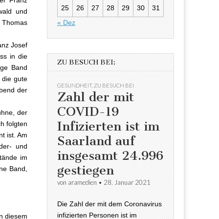
er Franz
25
26
27
28
29
30
31
wald und
« Dez
n Thomas
anz Josef
ss in die
ZU BESUCH BEI:
ige Band
 die gute
GESUNDHEIT
,
ZU BESUCH BEI
Abend der
Zahl der mit
COVID-19
ühne, der
Infizierten ist im
h folgten
t ist. Am
Saarland auf
der- und
insgesamt 24.996
stände im
gestiegen
ine Band,
von
aramedien
•
28. Januar 2021
Die Zahl der mit dem Coronavirus
infizierten Personen ist im
an diesem