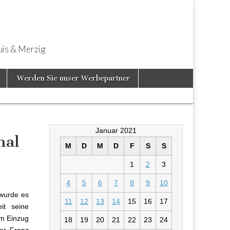
uis & Merzig
Werden Sie unser Werbepartner
Januar 2021
mal
M
D
M
D
F
S
S
1
2
3
iesmal eine
4
5
6
7
8
9
10
wurde es
11
12
13
14
15
16
17
it seine
em Einzug
18
19
20
21
22
23
24