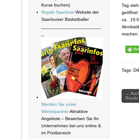
Kurse buchen)
Tag steh
Royals Saarlouis
Website der
geöffnet
Saarlouiser Basketballer
ca. 19.0
________________________
Akrobati
_
machen. 
Tags: Di
← Auch 
Beitra
Royals
Werden Sie unser
Werbepartner
Attraktive
Angebote – Bewerben Sie Ihr
Unternehmen bei uns online &
im Printbereich