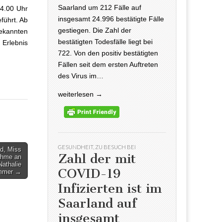
Saarland um 212 Fälle auf
14.00 Uhr
insgesamt 24.996 bestätigte Fälle
führt. Ab
gestiegen. Die Zahl der
bekannten
bestätigten Todesfälle liegt bei
Erlebnis
722. Von den positiv bestätigten
Fällen seit dem ersten Auftreten
des Virus im…
weiterlesen →
GESUNDHEIT
,
ZU BESUCH BEI
nd, Miss
Zahl der mit
ahme an
Nathalie
COVID-19
mmer →
Infizierten ist im
Saarland auf
insgesamt