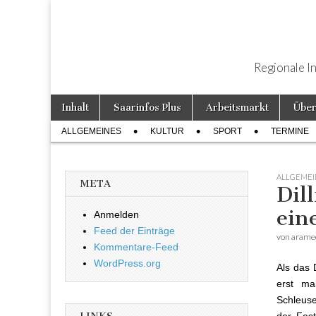
Regionale I
Weiter zum Inhalt
Inhalt
Saarinfos Plus
Arbeitsmarkt
Über
Hauptmenü
ALLGEMEINES
KULTUR
SPORT
TERMINE
Untermenü
ALLGEMEI
META
Dil
ein
Anmelden
Feed der Einträge
von
arame
Kommentare-Feed
WordPress.org
Als das 
erst ma
Schleuse