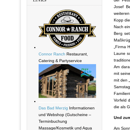
LINKS
der Fest
Josef B
weitere
Kopp die
Nach ein
Berg set
Maßkrüg
„Firma H
Laune sc
Connor Ranch
Restaurant,
traditio
Catering & Partyservice
Am darau
mit sein
mit den 
Samstag
Familien
Vorfeld 
die als G
Das Bad Merzig
Informationen
und Webshop (Gutscheine –
Und zum
Terminbuchung
Massage/Kosmetik und Aqua
Am Sonnt