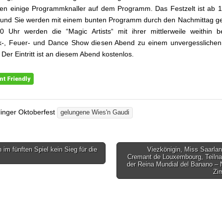
en einige Programmknaller auf dem Programm. Das Festzelt ist ab 
 und Sie werden mit einem bunten Programm durch den Nachmittag ge
0 Uhr werden die “Magic Artists“ mit ihrer mittlerweile weithin 
k-, Feuer- und Dance Show diesen Abend zu einem unvergesslichen 
Der Eintritt ist an diesem Abend kostenlos.
llinger Oktoberfest
gelungene Wies'n Gaudi
im fünften Spiel kein Sieg für die
Viezkönigin, Miss Saarla
gsnavigation
Cremant de Louxembourg, Teiln
der Reina Mundial del Banano – 
Zi