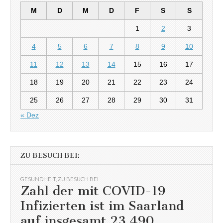
M
D
M
D
F
S
S
1
2
3
4
5
6
7
8
9
10
11
12
13
14
15
16
17
18
19
20
21
22
23
24
25
26
27
28
29
30
31
« Dez
ZU BESUCH BEI:
GESUNDHEIT
,
ZU BESUCH BEI
Zahl der mit COVID-19
Infizierten ist im Saarland
auf insgesamt 23.490