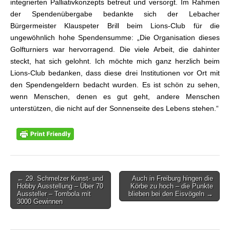
integrierten Palliativkonzepts betreut und versorgt. Im Rahmen
der Spendenübergabe bedankte sich der Lebacher
Bürgermeister Klauspeter Brill beim Lions-Club für die
ungewöhnlich hohe Spendensumme: „Die Organisation dieses
Golfturniers war hervorragend. Die viele Arbeit, die dahinter
steckt, hat sich gelohnt. Ich möchte mich ganz herzlich beim
Lions-Club bedanken, dass diese drei Institutionen vor Ort mit
den Spendengeldern bedacht wurden. Es ist schön zu sehen,
wenn Menschen, denen es gut geht, andere Menschen
unterstützen, die nicht auf der Sonnenseite des Lebens stehen.“
← 29. Schmelzer Kunst- und
Auch in Freiburg hingen die
Beitragsnavigation
Hobby Ausstellung – Über 70
Körbe zu hoch – die Punkte
Aussteller – Tombola mit
blieben bei den Eisvögeln →
3000 Gewinnen