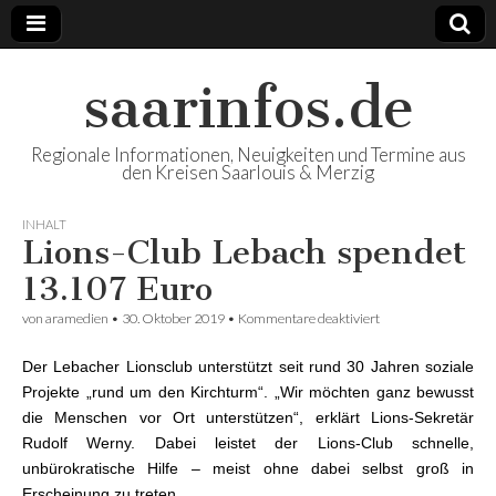
saarinfos.de
Regionale Informationen, Neuigkeiten und Termine aus
den Kreisen Saarlouis & Merzig
INHALT
Lions-Club Lebach spendet
13.107 Euro
von
aramedien
•
30. Oktober 2019
•
Kommentare deaktiviert
für Lions-Club
Lebach spendet
13.107 Euro
Der Lebacher Lionsclub unterstützt seit rund 30 Jahren soziale
Projekte „rund um den Kirchturm“. „Wir möchten ganz bewusst
die Menschen vor Ort unterstützen“, erklärt Lions-Sekretär
Rudolf Werny. Dabei leistet der Lions-Club schnelle,
unbürokratische Hilfe – meist ohne dabei selbst groß in
Erscheinung zu treten.