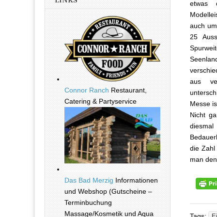
LINKS
etwas 
Modellei
auch um 
25 Auss
Spurwei
Seenland
verschie
aus ver
Connor Ranch
Restaurant,
untersch
Catering & Partyservice
Messe i
Nicht g
diesmal
Bedauerl
die Zahl
man denn
Das Bad Merzig
Informationen
und Webshop (Gutscheine –
Terminbuchung
Massage/Kosmetik und Aqua
Tags:
E