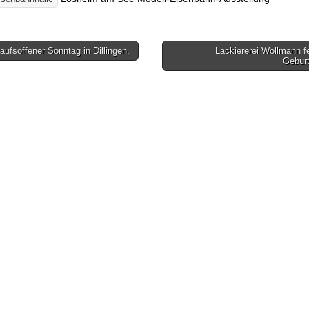
ufsoffener Sonntag in Dillingen.
Lackiererei Wollmann fe
gsnavigation
Gebur