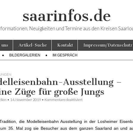
saarinfos.de
nformationen, Neuigkeiten und Termine aus den Kreisen Saarlo
 uns
Artikel-Suche
Kontakt
Impressum/Datenschutz
BILDERGALERIEN
IM GESPRÄCH
LUNGEN
elleisenbahn-Ausstellung –
ine Züge für große Jungs
dien
•
14. November 2019
•
Kommentare deaktiviert
für Modelleisenbahn-Ausstellung
Züge für große Jungs
Tradition, die Modelleisenbahn Ausstellung in der Losheimer Eisenb
 zum 35. Mal zog sie Besucher aus dem ganzen Saarland an und a