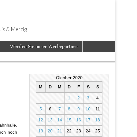
uis & Merzig
Werden Sie unser Werbepartner
Oktober 2020
M
D
M
D
F
S
S
1
2
3
4
 – Kleine
5
6
7
8
9
10
11
12
13
14
15
16
17
18
ahnhalle.
19
20
21
22
23
24
25
uch noch