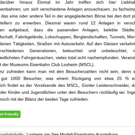
darüber hinaus Einmal im Jahr treffen sich hier Liebha
senbahnen, um sich verschiedene Anlagen anzuschauen, zu fachsimp
das eine oder andere Teil in der angegliederten Börse bei den dort pl
tellern zu erwerben. Diesmal waren rund 12 Anlagen in versc
ten aufgebaut, dazu die passenden Anlagen, belebte Städte
schaft, Fabrikgelände, Lokschuppen, Berglandschaften, Tunnels, Me
denen Tätigkeiten, Straßen mit Autoverkehr. Auf den Gleisen verkeh
schiedenen Generationen, beleuchtet und unbeleuchtet,
mi
iedlichsten Fahrgeräuschen, vieles total echt nachempfunden. Veranst
st der Museums Eisenbahn Club Losheim (MSCL).
anz zufrieden kann man mit den Besucherzahlen nicht sein, denn 
 gut 1000 Besucher, was einem Rückgang von etwa 25 % ent
ich findet es der Vorsitzende des MSCL, Günter Leistenschneider, 
 der Kinder und Jugendlichen unter den Besuchern rückläufig sei. Ing
och mit der Bilanz der beiden Tage zufrieden.
Losheim am See Modell-Eisenbahn-Ausstellung
isenbahnhalle