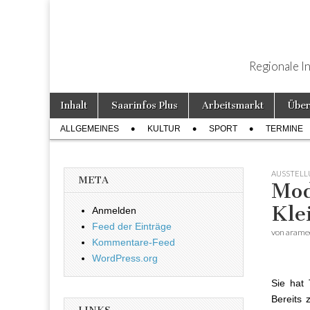
Regionale I
Weiter zum Inhalt
Inhalt
Saarinfos Plus
Arbeitsmarkt
Über
Hauptmenü
ALLGEMEINES
KULTUR
SPORT
TERMINE
Untermenü
AUSSTEL
META
Mod
Kle
Anmelden
Feed der Einträge
von
arame
Kommentare-Feed
WordPress.org
Sie hat 
Bereits