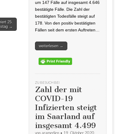
um 147 Fälle auf insgesamt 4.646
bestätigte Fälle. Die Zahl der
bestätigten Todesfälle steigt auf
iert 25.
178. Von den positiv bestätigten
tstag →
Fällen seit dem ersten Auftreten…
weiterlesen →
ZU BESUCH BEI
Zahl der mit
COVID-19
Infizierten steigt
im Saarland auf
insgesamt 4.499
von
aramedien
•
19. Oktober 2020