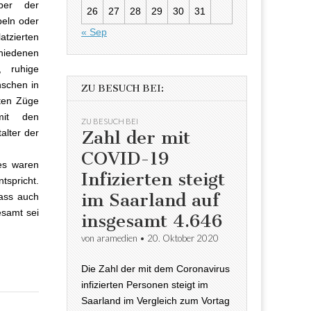
ber der
26
27
28
29
30
31
eln oder
« Sep
atzierten
hiedenen
, ruhige
nschen in
ZU BESUCH BEI:
rten Züge
t den
ZU BESUCH BEI
Zahl der mit
alter der
COVID-19
es waren
Infizierten steigt
spricht.
im Saarland auf
dass auch
esamt sei
insgesamt 4.646
von
aramedien
•
20. Oktober 2020
Die Zahl der mit dem Coronavirus
infizierten Personen steigt im
Saarland im Vergleich zum Vortag