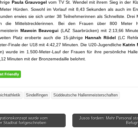
ährige
Paula Grauvogel
vom TV St. Wendel mit ihrem Sieg in der Kl
Meter Hürden. Sowohl im Vorlauf mit 8,43 Sekunden als auch im En
unden erwies sie sich unter 38 Teilnehmerinnen als Schnellste. Drei 
en die Mittelstrecklerinnen. Bei den Frauen über 800 Meter h
dmeisterin
Mawoin Beavogui
(LAZ Saarbrücken) mit 2:13,66 Minute
eiten Platz eroberte auch die 15-jährige
Hannah Rödel
(LC Rehli
ter-Finale der U18 mit 4:42,27 Minuten. Die U20-Jugendliche
Katrin
n) wurde im 1.500-Meter-Lauf der Frauen für ihre persönliche Halle
,12 Minuten mit der Bronzemedaille belohnt.
ichtathletik
Sindelfingen
Süddeutsche Hallenmeisterschaften
grationskonzept wurde vom
Jusos fordern: Mehr Personal st
gsnavigation
r Stadtrat fortgeschrieben
Befug