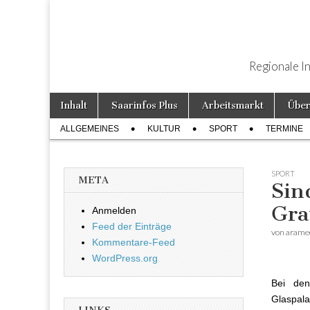
Regionale I
Weiter zum Inhalt
Inhalt
Saarinfos Plus
Arbeitsmarkt
Über
Hauptmenü
ALLGEMEINES
KULTUR
SPORT
TERMINE
Untermenü
SPORT
META
Sin
Gra
Anmelden
Feed der Einträge
von
arame
Kommentare-Feed
WordPress.org
Bei den
Glaspala