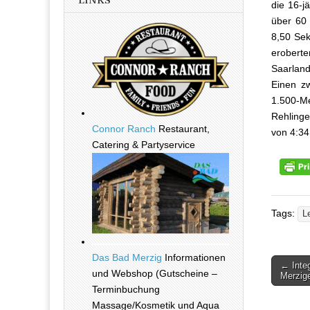
LINKS
die 16-j
über 60 
8,50 Sek
erobert
Saarlan
Einen zw
1.500-Me
Rehlinge
Connor Ranch
Restaurant,
von 4:34
Catering & Partyservice
Tags:
Le
Das Bad Merzig
Informationen
← Inte
und Webshop (Gutscheine –
Beitra
Merzige
Terminbuchung
Massage/Kosmetik und Aqua