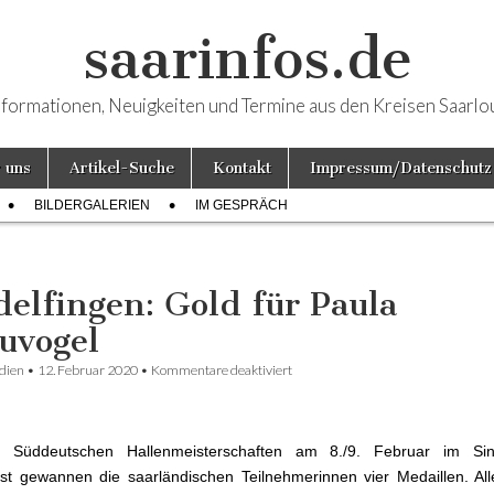
saarinfos.de
nformationen, Neuigkeiten und Termine aus den Kreisen Saarlo
 uns
Artikel-Suche
Kontakt
Impressum/Datenschutz
BILDERGALERIEN
IM GESPRÄCH
delfingen: Gold für Paula
uvogel
dien
•
12. Februar 2020
•
Kommentare deaktiviert
für Sindelfingen: Gold für Paula G
 Süddeutschen Hallenmeisterschaften am 8./9. Februar im Sind
st gewannen die saarländischen Teilnehmerinnen vier Medaillen. Al