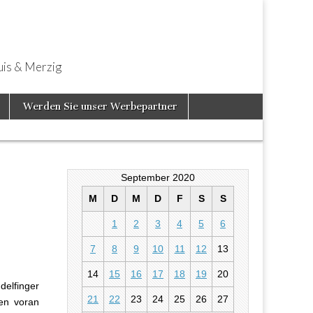
uis & Merzig
Werden Sie unser Werbepartner
September 2020
M
D
M
D
F
S
S
1
2
3
4
5
6
rauvogel
7
8
9
10
11
12
13
14
15
16
17
18
19
20
elfinger
21
22
23
24
25
26
27
len voran