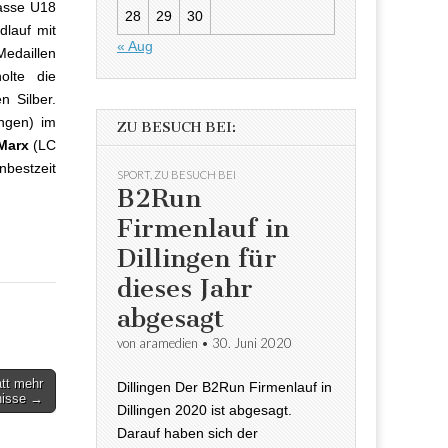
asse U18
28
29
30
dlauf mit
« Aug
Medaillen
olte die
n Silber.
ngen) im
ZU BESUCH BEI:
 Marx
(LC
nbestzeit
SPORT
,
ZU BESUCH BEI
B2Run
Firmenlauf in
Dillingen für
dieses Jahr
abgesagt
von
aramedien
•
30. Juni 2020
att mehr
Dillingen Der B2Run Firmenlauf in
nisse →
Dillingen 2020 ist abgesagt.
Darauf haben sich der