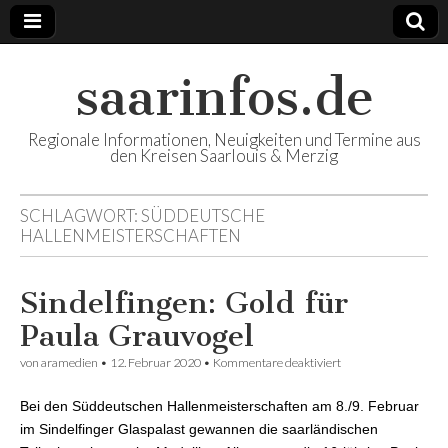
saarinfos.de
Regionale Informationen, Neuigkeiten und Termine aus
den Kreisen Saarlouis & Merzig
SCHLAGWORT:
SÜDDEUTSCHE
HALLENMEISTERSCHAFTEN
Sindelfingen: Gold für
Paula Grauvogel
von
aramedien
•
12. Februar 2020
•
Kommentare deaktiviert
für Sindelfingen:
Gold für Paula
Grauvogel
Bei den Süddeutschen Hallenmeisterschaften am 8./9. Februar
im Sindelfinger Glaspalast gewannen die saarländischen