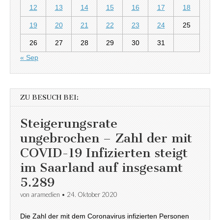
12
13
14
15
16
17
18
19
20
21
22
23
24
25
26
27
28
29
30
31
« Sep
ZU BESUCH BEI:
Steigerungsrate
ungebrochen – Zahl der mit
COVID-19 Infizierten steigt
im Saarland auf insgesamt
5.289
von
aramedien
•
24. Oktober 2020
Die Zahl der mit dem Coronavirus infizierten Personen