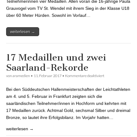
Teilnehmerinnen vier Medaillen. Allen voran die 16-jährige Paula
Grauvogel vom TV St. Wendel mit ihrem Sieg in der Klasse U18
über 60 Meter Hürden. Sowohl im Vorlauf…
weiterlesen →
17 Medaillen und zwei
Saarland-Rekorde
von
aramedien
•
11. Februar 2017
•
Kommentare deaktiviert
für 17 Medaillen
und zwei Saarland-
Rekorde
Bei den Süddeutschen Hallenmeisterschaften der Leichtathleten
am 4. und 5. Februar in Frankfurt zeigten sich die
saarländischen Teilnehmer/innen in Hochform und kehrten mit
17 Medaillen zurück. Achtmal Gold, sechsmal Silber und dreimal
Bronze, so lautet ihre Erfolgsbilanz. Im Vorjahr hatten…
weiterlesen →