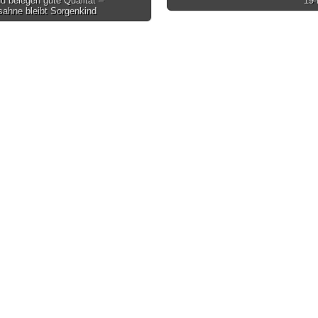
d belegen gute Qualität –
19
sahne bleibt Sorgenkind