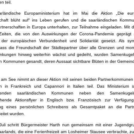
n teil.
rländische Europaministerium hat im Mai die Aktion „Die eur
chaft blüht auf“ ins Leben gerufen und die saarländischen Kommu
rtnerschaften in Europa unterhalten, zur Teilnahme eingeladen. Mit d
 Zeiten, die von den Auswirkungen der Corona-Pandemie geprägt s
 der europäischen Verbundenheit und Solidarität gesetzt. Als sym
dass die Freundschaft der Städtepartner über alle Grenzen und mo
änkungen hinweg weiterhin wächst und gedeiht, wurden Samenkugel
en Kommunen gesandt, deren Aussaat sichtbare Blüten in der Gemein
am See nimmt an dieser Aktion mit seinen beiden Partnerkommunen 
 in Frankreich und Capannori in Italien teil. Das Ministerium st
hmenden saarländischen Kommunen neben den Samenkuge
chende Aktionsflyer in Englisch bzw. Französisch zur Verfügung
ung eines persönlichen Schreibens als Gesamtpaket an die Partn
leitet wurden.
uli schritt Bürgermeister Harth nun gemeinsam mit einer Jugendgr
rlands, die eine Ferienfreizeit am Losheimer Stausee verbrachte, zur