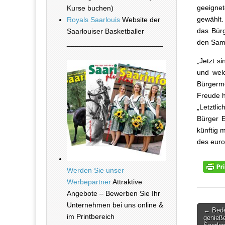
geeigne
Kurse buchen)
gewählt.
Royals Saarlouis
Website der
das Bürg
Saarlouiser Basketballer
den Sam
________________________
_
„Jetzt s
und wel
Bürgerme
Freude h
„Letztli
Bürger 
künftig 
des eur
Werden Sie unser
Werbepartner
Attraktive
Angebote – Bewerben Sie Ihr
Unternehmen bei uns online &
← Bede
im Printbereich
Beitra
genieße