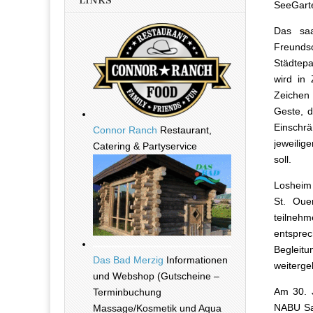
LINKS
SeeGarte
Das saa
Freunds
Städtepa
wird in
Zeichen
Geste, 
Einschr
Connor Ranch
Restaurant,
jeweilig
Catering & Partyservice
soll.
Losheim 
St. Ouen
teilne
entspre
Begleit
Das Bad Merzig
Informationen
weiterge
und Webshop (Gutscheine –
Am 30. J
Terminbuchung
NABU Saa
Massage/Kosmetik und Aqua