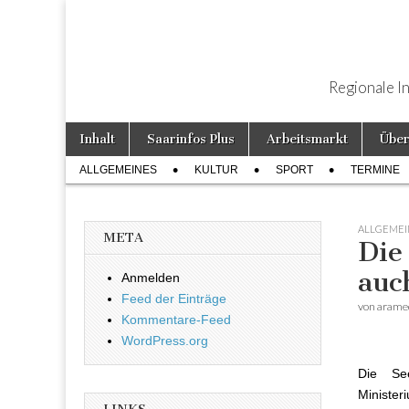
Regionale I
Weiter zum Inhalt
Inhalt
Saarinfos Plus
Arbeitsmarkt
Über
Hauptmenü
ALLGEMEINES
KULTUR
SPORT
TERMINE
Untermenü
ALLGEMEI
META
Die
auc
Anmelden
Feed der Einträge
von
arame
Kommentare-Feed
WordPress.org
Die See
Ministe