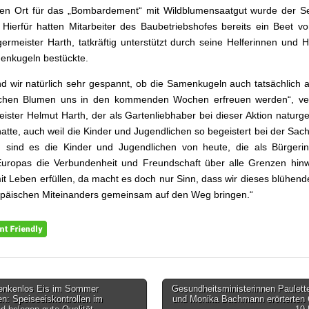
ten Ort für das „Bombardement“ mit Wildblumensaatgut wurde der S
 Hierfür hatten Mitarbeiter des Baubetriebshofes bereits ein Beet vor
ermeister Harth, tatkräftig unterstützt durch seine Helferinnen und He
enkugeln bestückte.
ind wir natürlich sehr gespannt, ob die Samenkugeln auch tatsächlich 
chen Blumen uns in den kommenden Wochen erfreuen werden“, ve
ister Helmut Harth, der als Gartenliebhaber bei dieser Aktion naturg
atte, auch weil die Kinder und Jugendlichen so begeistert bei der Sac
ch sind es die Kinder und Jugendlichen von heute, die als Bürger
Europas die Verbundenheit und Freundschaft über alle Grenzen hin
mit Leben erfüllen, da macht es doch nur Sinn, dass wir dieses blühen
opäischen Miteinanders gemeinsam auf den Weg bringen.“
nkenlos Eis im Sommer
Gesundheitsministerinnen Paulett
gsnavigation
n: Speiseeiskontrollen im
und Monika Bachmann erörterten