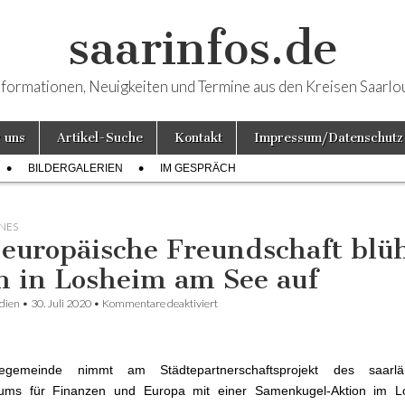
saarinfos.de
nformationen, Neuigkeiten und Termine aus den Kreisen Saarlo
 uns
Artikel-Suche
Kontakt
Impressum/Datenschutz
BILDERGALERIEN
IM GESPRÄCH
NES
 europäische Freundschaft blü
h in Losheim am See auf
dien
•
30. Juli 2020
•
Kommentare deaktiviert
für Die europäische Freundschaft blüht 
Losheim am See auf
gemeinde nimmt am Städtepartnerschaftsprojekt des saarlä
riums für Finanzen und Europa mit einer Samenkugel-Aktion im L