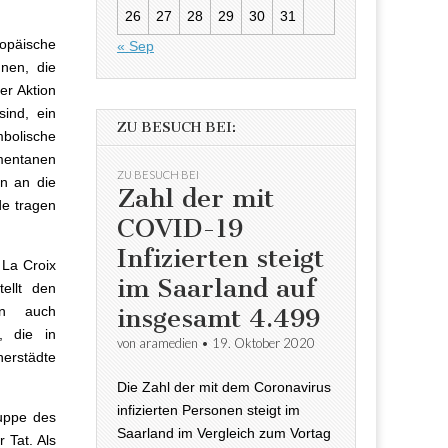
26
27
28
29
30
31
opäische
« Sep
nen, die
er Aktion
ind, ein
ZU BESUCH BEI:
bolische
mentanen
ZU BESUCH BEI
n an die
Zahl der mit
de tragen
COVID-19
Infizierten steigt
La Croix
im Saarland auf
ellt den
insgesamt 4.499
ln auch
, die in
von
aramedien
•
19. Oktober 2020
erstädte
Die Zahl der mit dem Coronavirus
infizierten Personen steigt im
uppe des
Saarland im Vergleich zum Vortag
 Tat. Als