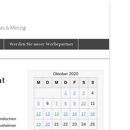
uis & Merzig
Werden Sie unser Werbepartner
Oktober 2020
ht
M
D
M
D
F
S
S
1
2
3
4
auch in
5
6
7
8
9
10
11
12
13
14
15
16
17
18
ndischen
19
20
21
22
23
24
25
osheimer