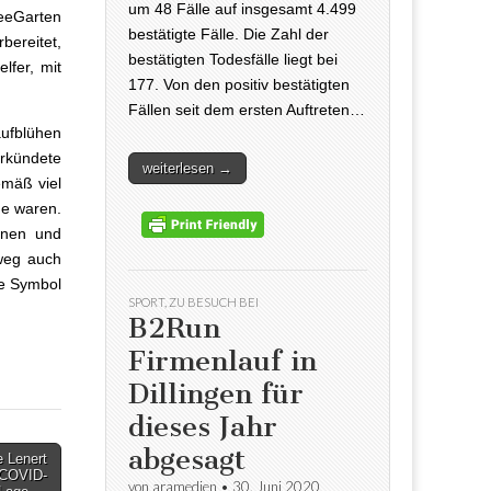
um 48 Fälle auf insgesamt 4.499
eeGarten
bestätigte Fälle. Die Zahl der
bereitet,
bestätigten Todesfälle liegt bei
lfer, mit
177. Von den positiv bestätigten
Fällen seit dem ersten Auftreten…
aufblühen
rkündete
weiterlesen →
emäß viel
he waren.
innen und
weg auch
de Symbol
SPORT
,
ZU BESUCH BEI
B2Run
Firmenlauf in
Dillingen für
dieses Jahr
abgesagt
e Lenert
 COVID-
von
aramedien
•
30. Juni 2020