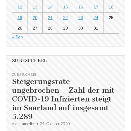
12
13
14
15
16
17
18
19
20
21
22
23
24
25
26
27
28
29
30
31
« Sep
ZU BESUCH BEI:
ZU BESUCH BEI
Steigerungsrate
ungebrochen – Zahl der mit
COVID-19 Infizierten steigt
im Saarland auf insgesamt
5.289
von
aramedien
•
24. Oktober 2020