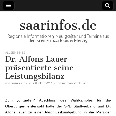
saarinfos.de
Regionale Informationen, Neuigkeiten und Termine aus
den Kreisen Saarlouis & Merzig
ALLGEMEINES
Dr. Alfons Lauer
präsentierte seine
Leistungsbilanz
von
aramedien
•
23. Oktober 2011
•
Kommentare deaktiviert
für Dr. Alfons Lauer
präsentierte seine
Leistungsbilanz
Zum „offiziellen“ Abschluss des Wahlkampfes für die
Oberbürgermeisterwahl hatte der SPD Stadtverband und Dr.
Alfons lauer zu einer Abschlusskundgebung in die Merziger