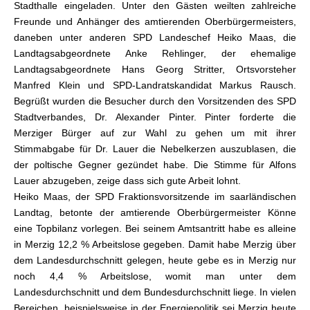
Stadthalle eingeladen. Unter den Gästen weilten zahlreiche
Freunde und Anhänger des amtierenden Oberbürgermeisters,
daneben unter anderen SPD Landeschef Heiko Maas, die
Landtagsabgeordnete Anke Rehlinger, der ehemalige
Landtagsabgeordnete Hans Georg Stritter, Ortsvorsteher
Manfred Klein und SPD-Landratskandidat Markus Rausch.
Begrüßt wurden die Besucher durch den Vorsitzenden des SPD
Stadtverbandes, Dr. Alexander Pinter. Pinter forderte die
Merziger Bürger auf zur Wahl zu gehen um mit ihrer
Stimmabgabe für Dr. Lauer die Nebelkerzen auszublasen, die
der poltische Gegner gezündet habe. Die Stimme für Alfons
Lauer abzugeben, zeige dass sich gute Arbeit lohnt.
Heiko Maas, der SPD Fraktionsvorsitzende im saarländischen
Landtag, betonte der amtierende Oberbürgermeister Könne
eine Topbilanz vorlegen. Bei seinem Amtsantritt habe es alleine
in Merzig 12,2 % Arbeitslose gegeben. Damit habe Merzig über
dem Landesdurchschnitt gelegen, heute gebe es in Merzig nur
noch 4,4 % Arbeitslose, womit man unter dem
Landesdurchschnitt und dem Bundesdurchschnitt liege. In vielen
Bereichen, beispielsweise in der Energiepolitik sei Merzig heute