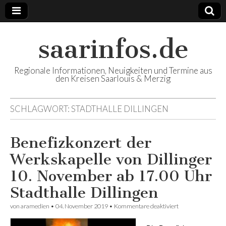
saarinfos.de
Regionale Informationen, Neuigkeiten und Termine aus
den Kreisen Saarlouis & Merzig
SCHLAGWORT:
STADTHALLE DILLINGEN
Benefizkonzert der
Werkskapelle von Dillinger
10. November ab 17.00 Uhr
Stadthalle Dillingen
von
aramedien
•
04. November 2019
•
Kommentare deaktiviert
für
Benefizkonzert
der Werkskapelle