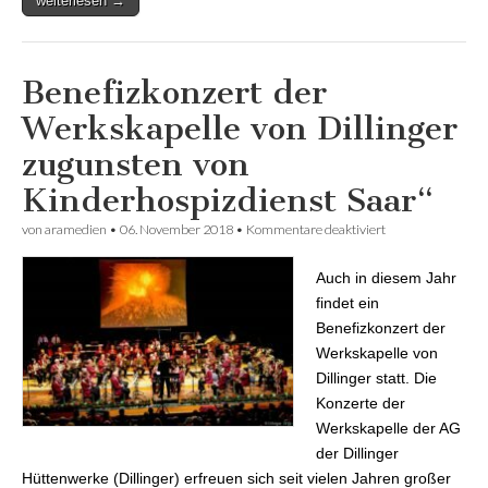
weiterlesen →
Benefizkonzert der
Werkskapelle von Dillinger
zugunsten von
Kinderhospizdienst Saar“
von
aramedien
•
06. November 2018
•
Kommentare deaktiviert
für Benefizkonzer
der Werkskapelle
von Dillinger
Auch in diesem Jahr
zugunsten von
Kinderhospizdien
findet ein
Saar“
Benefizkonzert der
Werkskapelle von
Dillinger statt. Die
Konzerte der
Werkskapelle der AG
der Dillinger
Hüttenwerke (Dillinger) erfreuen sich seit vielen Jahren großer