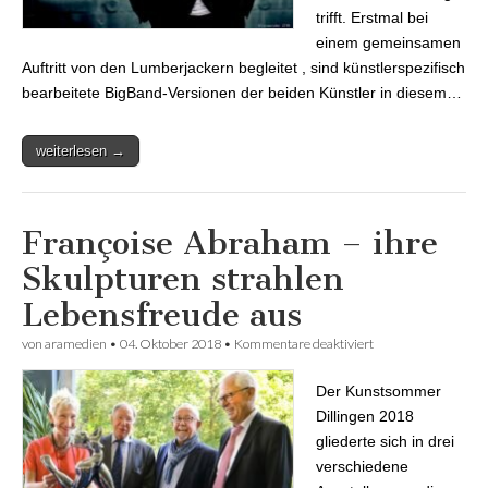
trifft. Erstmal bei
einem gemeinsamen
Auftritt von den Lumberjackern begleitet , sind künstlerspezifisch
bearbeitete BigBand-Versionen der beiden Künstler in diesem…
weiterlesen →
Françoise Abraham – ihre
Skulpturen strahlen
Lebensfreude aus
von
aramedien
•
04. Oktober 2018
•
Kommentare deaktiviert
für Françoise
Abraham – ihre
Skulpturen strahlen
Der Kunstsommer
Lebensfreude aus
Dillingen 2018
gliederte sich in drei
verschiedene