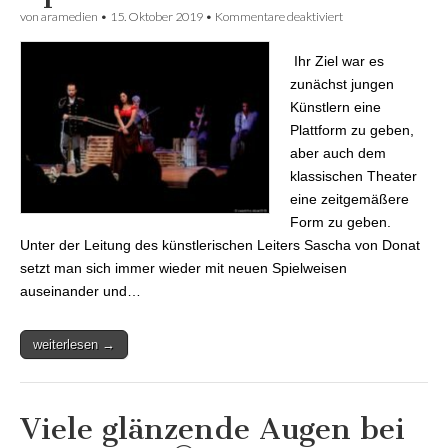
von
aramedien
•
15. Oktober 2019
•
Kommentare deaktiviert
für Kiss me,
Carmen – eine
Aufführung der
Ihr Ziel war es
Opernwerkstatt am
Rhein
zunächst jungen
Künstlern eine
Plattform zu geben,
aber auch dem
klassischen Theater
eine zeitgemäßere
Form zu geben.
Unter der Leitung des künstlerischen Leiters Sascha von Donat
setzt man sich immer wieder mit neuen Spielweisen
auseinander und…
weiterlesen →
Viele glänzende Augen bei