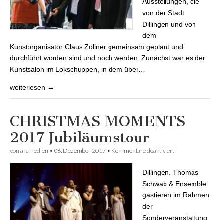
Ausstellungen, die
von der Stadt
Dillingen und von
dem
Kunstorganisator Claus Zöllner gemeinsam geplant und
durchführt worden sind und noch werden. Zunächst war es der
Kunstsalon im Lokschuppen, in dem über…
weiterlesen →
CHRISTMAS MOMENTS
2017 Jubiläumstour
von
aramedien
•
06. Dezember 2017
•
Kommentare deaktiviert
für CHRISTMAS
MOMENTS 2017
Jubiläumstour
Dillingen. Thomas
Schwab & Ensemble
gastieren im Rahmen
der
Sonderveranstaltung