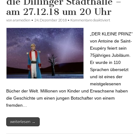
die Dillinger Stadthalle –
am 27.12.18 um 20 Uhr
von
aramedien
•
24. Dezember 2018
•
Kommentare deaktiviert
für Der kleine
Prinz kommt in
die Dillinger
„DER KLEINE PRINZ“
Stadthalle – am
27.12.18 um 20
von Antoine de Saint-
Uhr
Exupéry feiert sein
75jähriges Jubiläum.
Er wurde in 110
Sprachen übersetzt
und ist eines der
meistgelesenen
Bücher der Welt. Millionen von Kinder und Erwachsene haben
die Geschichte um einen jungen Botschafter von einem
fremden…
weiterlesen →