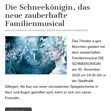
Die Schneekönigin, das
neue zauberhafte
Familienmusical
von
aramedien
•
24. November 2018
•
Kommentare deaktiviert
für Die
Schneekönigin,
das neue
Das Theater a.gon
zauberhafte
Familienmusical
München gastiert mit
dem zauberhaften
Familienmusical DIE
SCHNEEKÖNIGIN
am 30. November
2018 um 19.00 Uhr in
der Stadthalle
Dillingen. Als Kay von einer verzauberten Spiegelscherbe in
Herz und Augen getroffen wird, kehrt er sich von seiner
Freundin…