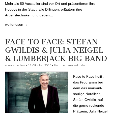
Mehr als 80 Aussteller sind vor Ort und präsentieren ihre
Hobbys in der Stadthalle Dillingen, erläutern ihre
Arbeitstechniken und geben…
weiterlesen →
FACE TO FACE: STEFAN
GWILDIS & JULIA NEIGEL
& LUMBERJACK BIG BAND
von
aramedien
•
12. Oktober 2018
•
Kommentare deaktiviert
für FACE TO FACE:
STEFAN GWILDIS &
JULIA NEIGEL &
Face to Face heißt
LUMBERJACK BIG
BAND
das Programm bei
dem das markant-
soulige Nordlicht,
Stefan Gwildis, auf
die gerne rockende
Pfälzerin, Julia Neigel