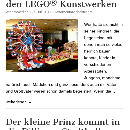
den LEGO® Kunstwerken
von
aramedien
•
29. Juli 2019
•
Kommentare deaktiviert
für Viele glänzende
Augen bei den LEGO®
Kunstwerken
Wer hatte sie nicht in
seiner Kindheit, die
Legosteine, mit
denen man so vieles
herrlich bauen
konnte, Kinder in
verschiedenen
Altersstufen,
Jungens, manchmal
natürlich auch Mädchen und ganz besonders auch die Väter
und Großväter waren schon damals begeistert. Wenn die…
weiterlesen →
Der kleine Prinz kommt in