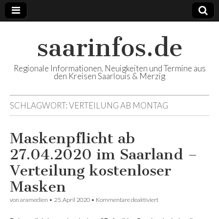
saarinfos.de
Regionale Informationen, Neuigkeiten und Termine aus
den Kreisen Saarlouis & Merzig
SCHLAGWORT:
VERTEILUNG AB MONTAG
Maskenpflicht ab
27.04.2020 im Saarland –
Verteilung kostenloser
Masken
von
aramedien
•
25. April 2020
•
Kommentare deaktiviert
für Maskenpflicht ab
27.04.2020 im Saarland
– Verteilung