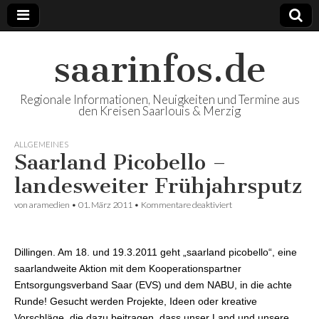
saarinfos.de
Regionale Informationen, Neuigkeiten und Termine aus
den Kreisen Saarlouis & Merzig
ALLGEMEINES
Saarland Picobello –
landesweiter Frühjahrsputz
von
aramedien
•
01. März 2011
•
Kommentare deaktiviert
für Saarland Picobello –
landesweiter
Frühjahrsputz
Dillingen. Am 18. und 19.3.2011 geht „saarland picobello“, eine
saarlandweite Aktion mit dem Kooperationspartner
Entsorgungsverband Saar (EVS) und dem NABU, in die achte
Runde! Gesucht werden Projekte, Ideen oder kreative
Vorschläge, die dazu beitragen, dass unser Land und unsere