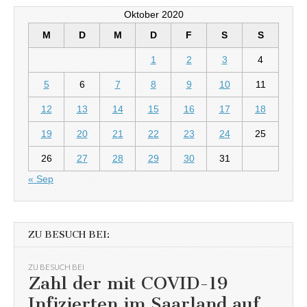
Oktober 2020
M
D
M
D
F
S
S
1
2
3
4
5
6
7
8
9
10
11
12
13
14
15
16
17
18
19
20
21
22
23
24
25
26
27
28
29
30
31
« Sep
ZU BESUCH BEI:
ZU BESUCH BEI
Zahl der mit COVID-19
Infizierten im Saarland auf