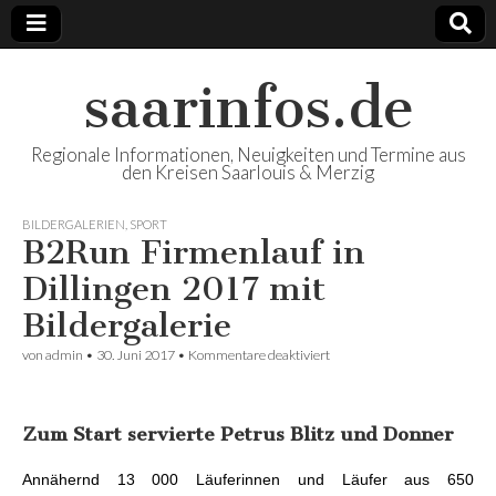
saarinfos.de
Regionale Informationen, Neuigkeiten und Termine aus
den Kreisen Saarlouis & Merzig
BILDERGALERIEN
,
SPORT
B2Run Firmenlauf in
Dillingen 2017 mit
Bildergalerie
von
admin
•
30. Juni 2017
•
Kommentare deaktiviert
für B2Run Firmenlauf in
Dillingen 2017 mit
Bildergalerie
Zum Start servierte Petrus Blitz und Donner
Annähernd 13 000 Läuferinnen und Läufer aus 650