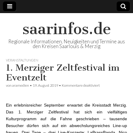
saarinfos.de
Regionale Informationen, Neuigkeiten und Termine aus
den Kreisen Saarlouis & Merzig
VERANSTALTUNGEN
1. Merziger Zeltfestival im
Eventzelt
von
aramedien
•
19. August 2019
•
Kommentare deaktiviert
für 1. Merziger
Zeltfestival im
Eventzelt
Ein erlebnisreicher September erwartet die Kreisstadt Merzig.
Das 1. Merziger Zeltfestival hat sich ein vielfältiges
Kulturprogramm auf die Fahne geschrieben – tausende
Besucher dürfen sich auf ein abwechslungsreiches Line-up
freuen. Drei Tage – drei Live-Konzerte: LaBrassBanda, Nico