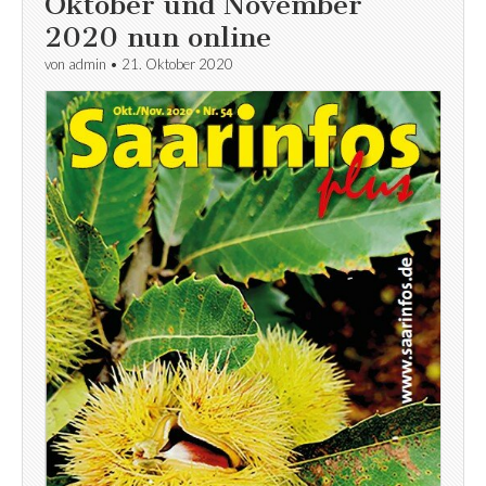
Oktober und November
2020 nun online
von
admin
•
21. Oktober 2020