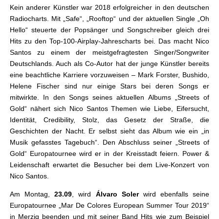
Kein anderer Künstler war 2018 erfolgreicher in den deutschen
Radiocharts. Mit „Safe“, „Rooftop“ und der aktuellen Single „Oh
Hello“ steuerte der Popsänger und Songschreiber gleich drei
Hits zu den Top-100-Airplay-Jahrescharts bei. Das macht Nico
Santos zu einem der meistgefragtesten Singer/Songwriter
Deutschlands. Auch als Co-Autor hat der junge Künstler bereits
eine beachtliche Karriere vorzuweisen – Mark Forster, Bushido,
Helene Fischer sind nur einige Stars bei deren Songs er
mitwirkte. In den Songs seines aktuellen Albums „Streets of
Gold“ nähert sich Nico Santos Themen wie Liebe, Eifersucht,
Identität, Credibility, Stolz, das Gesetz der Straße, die
Geschichten der Nacht. Er selbst sieht das Album wie ein „in
Musik gefasstes Tagebuch“. Den Abschluss seiner „Streets of
Gold“ Europatournee wird er in der Kreisstadt feiern. Power &
Leidenschaft erwartet die Besucher bei dem Live-Konzert von
Nico Santos.
Am Montag,
23.09
, wird
Álvaro Soler
wird ebenfalls seine
Europatournee „Mar De Colores European Summer Tour 2019“
in Merzig beenden und mit seiner Band Hits wie zum Beispiel