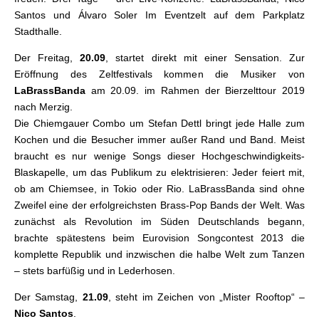
Santos und Álvaro Soler Im Eventzelt auf dem Parkplatz
Stadthalle.
Der Freitag,
20.09
, startet direkt mit einer Sensation. Zur
Eröffnung des Zeltfestivals kommen die Musiker von
LaBrassBanda
am 20.09. im Rahmen der Bierzelttour 2019
nach Merzig.
Die Chiemgauer Combo um Stefan Dettl bringt jede Halle zum
Kochen und die Besucher immer außer Rand und Band. Meist
braucht es nur wenige Songs dieser Hochgeschwindigkeits-
Blaskapelle, um das Publikum zu elektrisieren: Jeder feiert mit,
ob am Chiemsee, in Tokio oder Rio. LaBrassBanda sind ohne
Zweifel eine der erfolgreichsten Brass-Pop Bands der Welt. Was
zunächst als Revolution im Süden Deutschlands begann,
brachte spätestens beim Eurovision Songcontest 2013 die
komplette Republik und inzwischen die halbe Welt zum Tanzen
– stets barfüßig und in Lederhosen.
Der Samstag,
21.09
, steht im Zeichen von „Mister Rooftop“ –
Nico Santos
.