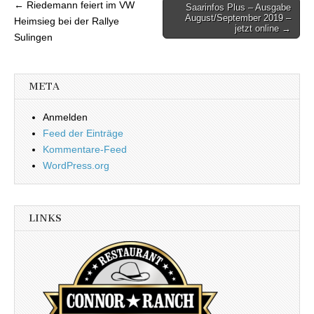
← Riedemann feiert im VW
Saarinfos Plus – Ausgabe
Beitragsnavigation
August/September 2019 –
Heimsieg bei der Rallye
jetzt online →
Sulingen
META
Anmelden
Feed der Einträge
Kommentare-Feed
WordPress.org
LINKS