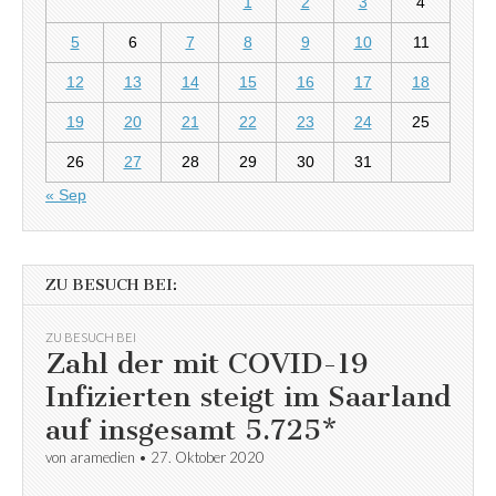
1
2
3
4
5
6
7
8
9
10
11
12
13
14
15
16
17
18
19
20
21
22
23
24
25
26
27
28
29
30
31
« Sep
ZU BESUCH BEI:
ZU BESUCH BEI
Zahl der mit COVID-19
Infizierten steigt im Saarland
auf insgesamt 5.725*
von
aramedien
•
27. Oktober 2020