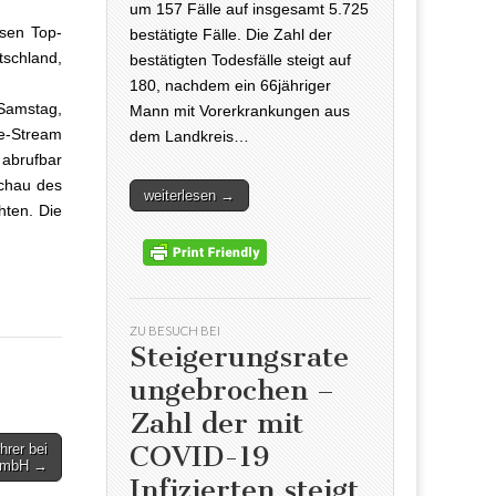
um 157 Fälle auf insgesamt 5.725
sen Top-
bestätigte Fälle. Die Zahl der
tschland,
bestätigten Todesfälle steigt auf
180, nachdem ein 66jähriger
Samstag,
Mann mit Vorerkrankungen aus
ve-Stream
dem Landkreis…
 abrufbar
schau des
weiterlesen →
hten. Die
ZU BESUCH BEI
Steigerungsrate
ungebrochen –
Zahl der mit
COVID-19
hrer bei
 GmbH →
Infizierten steigt