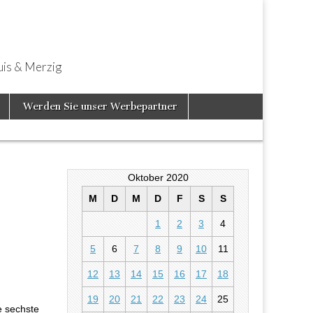
uis & Merzig
Werden Sie unser Werbepartner
Oktober 2020
M
D
M
D
F
S
S
1
2
3
4
5
6
7
8
9
10
11
ommen die
12
13
14
15
16
17
18
19
20
21
22
23
24
25
e sechste