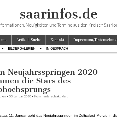
saarinfos.de
nformationen, Neuigkeiten und Termine aus den Kreisen Saarlo
 uns
Artikel-Suche
Kontakt
Impressum/Datenschutz
BILDERGALERIEN
IM GESPRÄCH
m Neujahrsspringen 2020
men die Stars des
bhochsprungs
dien
•
03. Januar 2020
•
Kommentare deaktiviert
für Beim Neujahrsspringen 2020 k
Stars des Stabhochsprungs
ag, 11. Januar geht das Neujahrsspringen im Zeltpalast Merzig in di