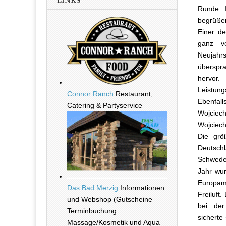
LINKS
Runde: I
begrüßen
Einer de
ganz v
Neujahrs
überspra
hervor.
Leistung
Connor Ranch
Restaurant,
Ebenfal
Catering & Partyservice
Wojciech
Wojciech
Die grö
Deutsch
Schweden
Jahr wur
Europame
Das Bad Merzig
Informationen
Freiluft
und Webshop (Gutscheine –
bei der
Terminbuchung
sicherte
Massage/Kosmetik und Aqua