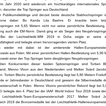
m Jahr 2020 wird wiederum ein hochkarätiges internationales Spri
, darunter die Top-Springer aus Deutschland.
r Publikumslieblinge und derzeit beste deutsche Stabhochspringer i
orne dabei: Bo Kanda Lita Baehre. Er knackte beim letztj
springen mit 5,65 Metern nicht nur seine persönliche Bestleistung
ng auch die EM-Norm. Damit ging er als Sieger des Neujahrsspring
 Bei der Leichtathletik-WM 2019 in Doha zeigte er seine s
sfähigkeit und belegte einen hervorragenden vierten Platz.
ls wieder mit dabei ist der amtierende Hallen-Europameist
owski aus Polen. Mit einer persönlichen Hallen-Bestleistung von 5,90 M
owski einer der Top-Springer beim diesjährigen Neujahrsspringen.
ßten Konkurrenten dieser beiden Spitzenspringer sind Torben B
land, Menno Vloon aus den Niederlanden und Melker Svärd Jacob
. Torben Blechs persönliche Bestleistung liegt bei 5,80 Metern Freiluft
de er Jahresbester in Deutschland und gewann die Silbermedaille 
isterschaft in Polen. Menno Vloons persönlicher Rekord liegt bei 5
. Er belegte den 4. Platz bei der IAAF World Indoor Tour 2018 sowie den
 Leichtathletik-Team-Europameisterschaft 2017. Melker Svärd J
 sich 2019 die Bronzemedaille bei der Leichtathletik-Halleneuropameist