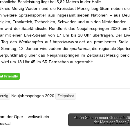
sönliche Bestleistung liegt bei 5,82 Metern in der Halle.
kreis Merzig-Wadern und die Kreisstadt Merzig begrüßen neben die
n weitere Spitzensportler aus insgesamt sieben Nationen – aus Deu
elgien, Frankreich, Tschechien, Schweden und aus den Niederlanden.
m wird der Saarländische Rundfunk das Neujahrsspringen 2020 am 
ar mit einen Live-Stream von 17 Uhr bis 20 Uhr übertragen. Der Li
Tag des Wettkampfes auf https://www.sr.de/ an prominenter Stelle
 Sonntag, 12. Januar wird zudem die
sportarena
, die regionale Sport
erpunktmäßig über das Neujahrsspringen im Zeltpalast Merzig beric
wird um 18 Uhr 45 im SR Fernsehen ausgestrahlt.
Neujahrsspringen 2020
erzig
Zeltpalast
m der Oper – weltweit ein
Martin Siemon neuer Geschäftsfü
gsnavigation
der Merziger Bäder
usical