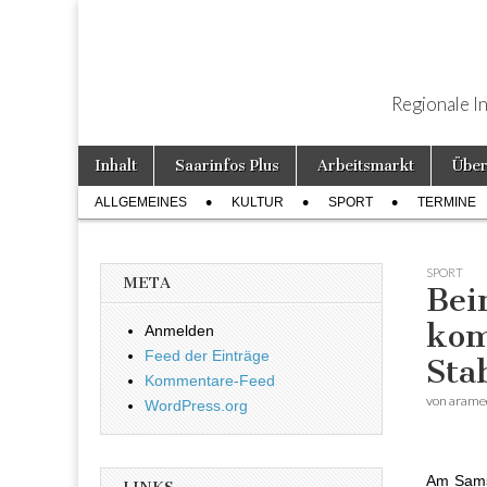
Regionale I
Weiter zum Inhalt
Inhalt
Saarinfos Plus
Arbeitsmarkt
Über
Hauptmenü
ALLGEMEINES
KULTUR
SPORT
TERMINE
Untermenü
SPORT
META
Bei
kom
Anmelden
Feed der Einträge
Sta
Kommentare-Feed
von
arame
WordPress.org
Am Samst