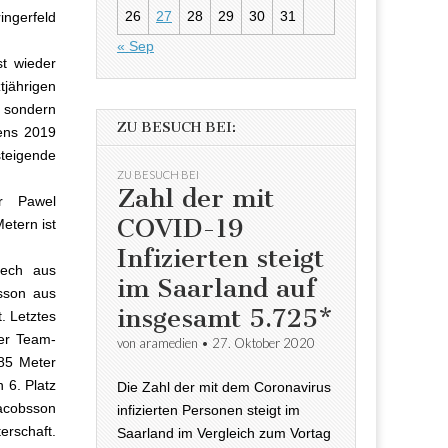
26
27
28
29
30
31
ngerfeld
« Sep
st wieder
ährigen
, sondern
ZU BESUCH BEI:
ens 2019
teigende
ZU BESUCH BEI
Zahl der mit
er Pawel
COVID-19
etern ist
Infizierten steigt
lech aus
im Saarland auf
sson aus
insgesamt 5.725*
. Letztes
der Team-
von
aramedien
•
27. Oktober 2020
,85 Meter
 6. Platz
Die Zahl der mit dem Coronavirus
acobsson
infizierten Personen steigt im
erschaft.
Saarland im Vergleich zum Vortag