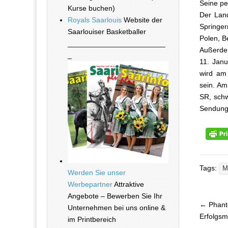
Seine per
Kurse buchen)
Der Land
Royals Saarlouis
Website der
Springer
Saarlouiser Basketballer
Polen, B
________________________
Außerde
_
11. Janu
wird am 
sein. Am
SR, schw
Sendung 
Tags:
M
Werden Sie unser
Werbepartner
Attraktive
Angebote – Bewerben Sie Ihr
← Phanto
Unternehmen bei uns online &
Beitra
Erfolgsm
im Printbereich