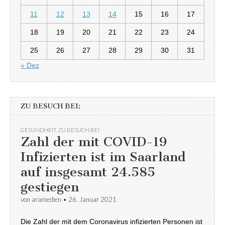
11
12
13
14
15
16
17
18
19
20
21
22
23
24
25
26
27
28
29
30
31
« Dez
ZU BESUCH BEI:
GESUNDHEIT
,
ZU BESUCH BEI
Zahl der mit COVID-19
Infizierten ist im Saarland
auf insgesamt 24.585
gestiegen
von
aramedien
•
26. Januar 2021
Die Zahl der mit dem Coronavirus infizierten Personen ist