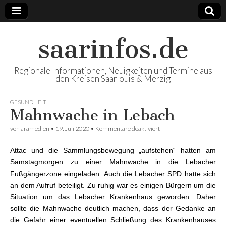
saarinfos.de
Regionale Informationen, Neuigkeiten und Termine aus
den Kreisen Saarlouis & Merzig
GESUNDHEIT
Mahnwache in Lebach
von
aramedien
•
19. Juli 2020
•
Kommentare deaktiviert
für Mahnwache in
Lebach
Attac und die Sammlungsbewegung „aufstehen“ hatten am
Samstagmorgen zu einer Mahnwache in die Lebacher
Fußgängerzone eingeladen. Auch die Lebacher SPD hatte sich
an dem Aufruf beteiligt. Zu ruhig war es einigen Bürgern um die
Situation um das Lebacher Krankenhaus geworden. Daher
sollte die Mahnwache deutlich machen, dass der Gedanke an
die Gefahr einer eventuellen Schließung des Krankenhauses