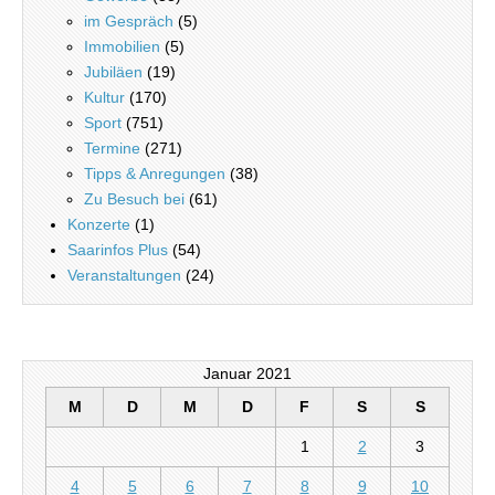
im Gespräch
(5)
Immobilien
(5)
Jubiläen
(19)
Kultur
(170)
Sport
(751)
Termine
(271)
Tipps & Anregungen
(38)
Zu Besuch bei
(61)
Konzerte
(1)
Saarinfos Plus
(54)
Veranstaltungen
(24)
Januar 2021
M
D
M
D
F
S
S
1
2
3
4
5
6
7
8
9
10