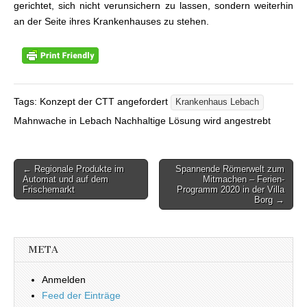
gerichtet, sich nicht verunsichern zu lassen, sondern weiterhin
an der Seite ihres Krankenhauses zu stehen.
Tags: Konzept der CTT angefordert
Krankenhaus Lebach
Mahnwache in Lebach Nachhaltige Lösung wird angestrebt
← Regionale Produkte im
Spannende Römerwelt zum
Beitragsnavigation
Automat und auf dem
Mitmachen – Ferien-
Frischemarkt
Programm 2020 in der Villa
Borg →
META
Anmelden
Feed der Einträge