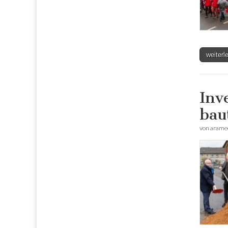
weiter
Inv
bau
von
arame