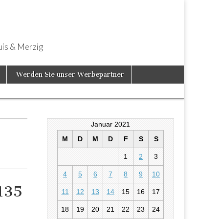
uis & Merzig
Werden Sie unser Werbepartner
Januar 2021
M
D
M
D
F
S
S
1
2
3
4
5
6
7
8
9
10
 135
11
12
13
14
15
16
17
18
19
20
21
22
23
24