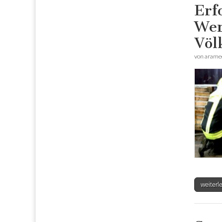
Erf
Wer
Völ
von
arame
weiter