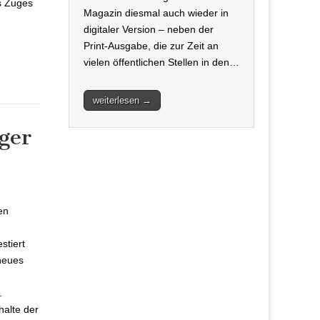
es Zuges
Magazin diesmal auch wieder in
digitaler Version – neben der
Print-Ausgabe, die zur Zeit an
vielen öffentlichen Stellen in den…
weiterlesen →
nger
inger baut
en
stiert
 neues
.
alte der