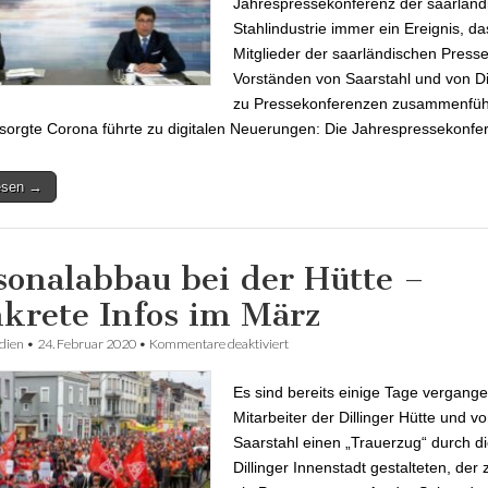
Jahrespressekonferenz der saarländ
Stahlindustrie immer ein Ereignis, da
Mitglieder der saarländischen Presse
Vorständen von Saarstahl und von Dil
zu Pressekonferenzen zusammenfüh
sorgte Corona führte zu digitalen Neuerungen: Die Jahrespressekonf
lesen →
sonalabbau bei der Hütte –
krete Infos im März
dien
•
24. Februar 2020
•
Kommentare deaktiviert
für Personalabbau bei der Hütte – 
im März
Es sind bereits einige Tage vergange
Mitarbeiter der Dillinger Hütte und 
Saarstahl einen „Trauerzug“ durch d
Dillinger Innenstadt gestalteten, der 