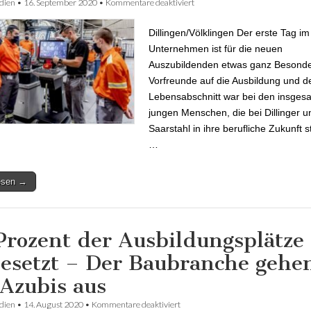
dien
•
16. September 2020
•
Kommentare deaktiviert
für Dillinger und Saarstahl beg
Azubis
Dillingen/Völklingen Der erste Tag im
Unternehmen ist für die neuen
Auszubildenden etwas ganz Besonde
Vorfreunde auf die Ausbildung und 
Lebensabschnitt war bei den insges
jungen Menschen, die bei Dillinger u
Saarstahl in ihre berufliche Zukunft s
…
lesen →
Prozent der Ausbildungsplätze
esetzt – Der Baubranche gehe
 Azubis aus
dien
•
14. August 2020
•
Kommentare deaktiviert
für 55 Prozent der Ausbildungsplät