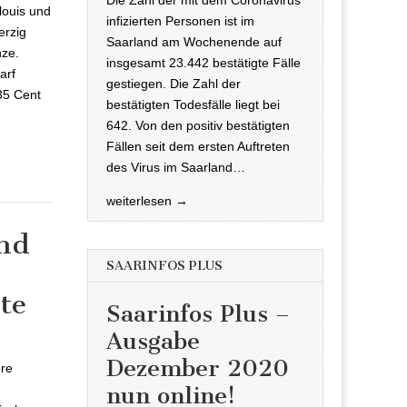
louis und
infizierten Personen ist im
erzig
Saarland am Wochenende auf
nze.
insgesamt 23.442 bestätigte Fälle
arf
gestiegen. Die Zahl der
35 Cent
bestätigten Todesfälle liegt bei
642. Von den positiv bestätigten
Fällen seit dem ersten Auftreten
des Virus im Saarland…
weiterlesen →
und
SAARINFOS PLUS
te
Saarinfos Plus –
nd Saarstahl:
Ausgabe
Dezember 2020
ere
nun online!