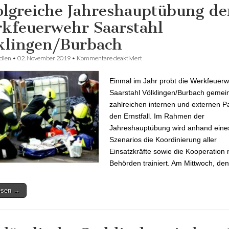
olgreiche Jahreshauptübung de
kfeuerwehr Saarstahl
klingen/Burbach
dien
•
02. November 2019
•
Kommentare deaktiviert
für Erfolgreiche Jahreshauptüb
Werkfeuerwehr Saarstahl Völkl
Einmal im Jahr probt die Werkfeuer
Saarstahl Völklingen/Burbach gemei
zahlreichen internen und externen P
den Ernstfall. Im Rahmen der
Jahreshauptübung wird anhand eines 
Szenarios die Koordinierung aller
Einsatzkräfte sowie die Kooperation 
Behörden trainiert. Am Mittwoch, d
lesen →