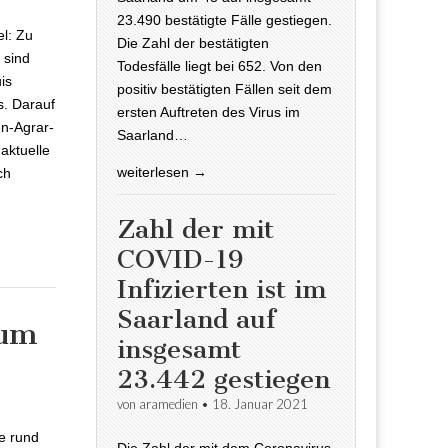
us
23.490 bestätigte Fälle gestiegen.
l: Zu
Die Zahl der bestätigten
 sind
Todesfälle liegt bei 652. Von den
is
positiv bestätigten Fällen seit dem
s. Darauf
ersten Auftreten des Virus im
en-Agrar-
Saarland…
aktuelle
weiterlesen →
ch
Zahl der mit
COVID-19
Infizierten ist im
Saarland auf
mum
insgesamt
23.442 gestiegen
 für
von
aramedien
•
18. Januar 2021
e rund
Die Zahl der mit dem Coronavirus