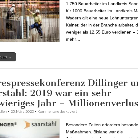
1.750 Bauarbeiter im Landkreis Saar
für 1000 Bauarbeiter im Landkreis M
Wadern gilt eine neue Lohnuntergre
Keiner, der in der Branche arbeitet, d
weniger als 12,55 Euro verdienen – 
mehr…
lesen →
respressekonferenz Dillinger 
rstahl: 2019 war ein sehr
wieriges Jahr – Millionenverlus
dien
•
25. März 2020
•
Kommentare deaktiviert
für Jahrespressekonferenz Dillinger u
2019 war ein sehr schwieriges Jahr –
Millionenverluste
Besondere Zeiten erfordern besond
Maßnahmen. Bislang war die