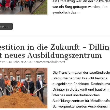
ein Protestzug war. An der Spitze d
war ein Sarg getragen worden, der
symbolisch das…
lesen →
estition in die Zukunft – Dilli
t neues Ausbildungszentrum
dien
•
13. Februar 2020
•
Kommentare deaktiviert
für Investition in die Zukunft – Dill
neues Ausbildungszentrum
Die Transformation der saarländisch
Stahlunternehmen braucht bestens
ausgebildete Fachleute. Deshalb inve
Dillinger in die Zukunft und baut ein
internes und überbetriebliches
Ausbildungszentrum für Metallberufe
Schwerpunkte werden Ausbildungsinh