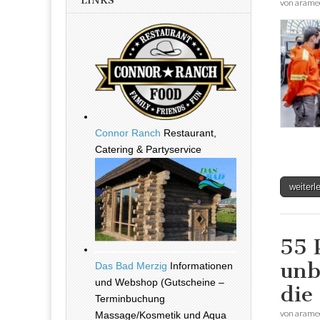
LINKS
von
arame
Connor Ranch
Restaurant,
Catering & Partyservice
weiter
55 
unb
Das Bad Merzig
Informationen
und Webshop (Gutscheine –
die
Terminbuchung
von
arame
Massage/Kosmetik und Aqua