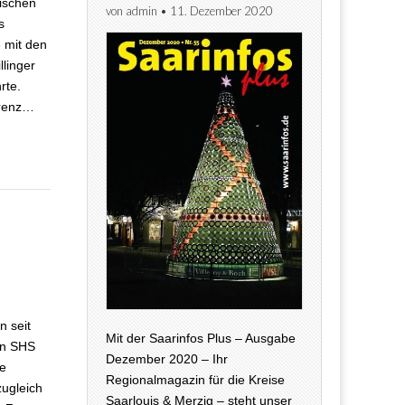
ischen
von
admin
•
11. Dezember 2020
s
 mit den
linger
rte.
erenz…
Konkrete Infos
n seit
Mit der Saarinfos Plus – Ausgabe
von SHS
Dezember 2020 – Ihr
ie
Regionalmagazin für die Kreise
zugleich
Saarlouis & Merzig – steht unser