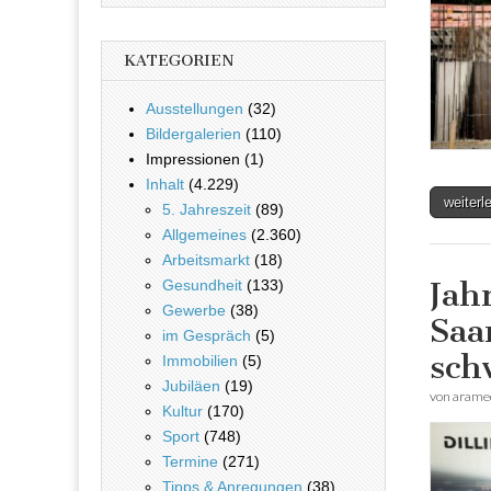
KATEGORIEN
Ausstellungen
(32)
Bildergalerien
(110)
Impressionen (1)
Inhalt
(4.229)
weiter
5. Jahreszeit
(89)
Allgemeines
(2.360)
Arbeitsmarkt
(18)
Jah
Gesundheit
(133)
Gewerbe
(38)
Saa
im Gespräch
(5)
sch
Immobilien
(5)
Jubiläen
(19)
von
arame
Kultur
(170)
Sport
(748)
Termine
(271)
Tipps & Anregungen
(38)