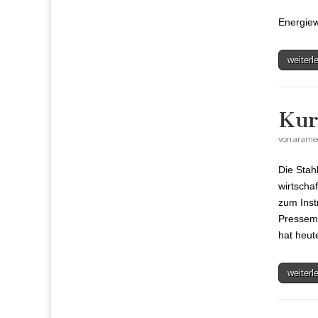
Energiew
weiter
Kur
von
arame
Die Stah
wirtscha
zum Inst
Pressemit
hat heu
weiter