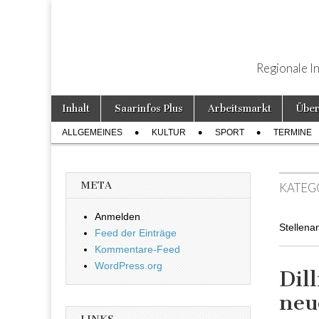
Regionale I
Weiter zum Inhalt
Inhalt
Saarinfos Plus
Arbeitsmarkt
Über
Hauptmenü
ALLGEMEINES
KULTUR
SPORT
TERMINE
Untermenü
META
KATEG
Anmelden
Stellen
Feed der Einträge
Kommentare-Feed
WordPress.org
Dil
neu