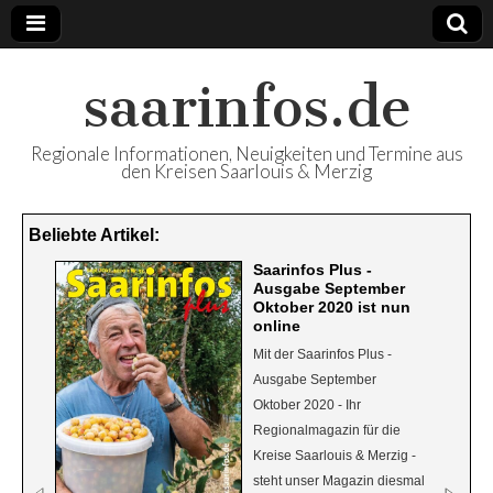
saarinfos.de
Regionale Informationen, Neuigkeiten und Termine aus
den Kreisen Saarlouis & Merzig
Beliebte Artikel:
Ein ausgezeichneter Jahrgang -
Saarinfos Plus -
Landwirtschaftsminister Jost bei der Weinlese
Ausgabe September
Oktober 2020 ist nun
„Das wird ein ausgezeichneter Jahrgang“, so viel kann
online
Thomas Schmitt-Weber schon mal sicher sagen. Am
Mit der Saarinfos Plus -
Mittwochmorgen war wieder Weinlese im Wingert am Ortsrand
Ausgabe September
von Perl. Umwelt- und Landwirtschaftsminister Reinhold Jost
Oktober 2020 - Ihr
gehörte zu den Helfern. Während er die süßen Auxerrois-
Regionalmagazin für die
Trauben erntete, informierte ihn der Chef des Weinguts
Kreise Saarlouis & Merzig -
Schmitt-Weber über die Ertragsaussichten ...
weiterlesen...
steht unser Magazin diesmal