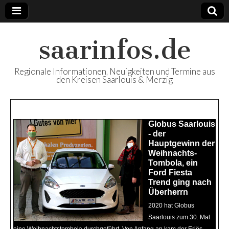
saarinfos.de
Regionale Informationen, Neuigkeiten und Termine aus
den Kreisen Saarlouis & Merzig
Beliebte Artikel
Globus Saarlouis
- der
Hauptgewinn der
Weihnachts-
Tombola, ein
Ford Fiesta
Trend ging nach
Überherrn
2020 hat Globus
Saarlouis zum 30. Mal