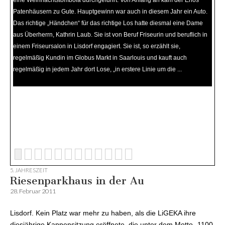
eine Weihnachtstombola durchgeführt. Von Anfang an kam der Erlös
Patenhäusern zu Gute. Hauptgewinn war auch in diesem Jahr ein Auto.
Das richtige „Händchen“ für das richtige Los hatte diesmal eine Dame
aus Überherrn, Kathrin Laub. Sie ist von Beruf Friseurin und beruflich in
einem Friseursalon in Lisdorf engagiert. Sie ist, so erzählt sie,
regelmäßig Kundin im Globus Markt in Saarlouis und kauft auch
regelmäßig in jedem Jahr dort Lose, „in erstere Linie um die ...
weiterlesen...
5. JAHRESZEIT
Riesenparkhaus in der Au
28. Februar 2011
Lisdorf. Kein Platz war mehr zu haben, als die LiGEKA ihre
diesjährige Kappensitzung eröffnete, die unter dem Motto „1100